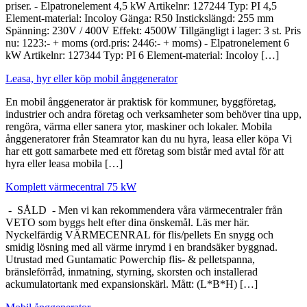
priser. - Elpatronelement 4,5 kW Artikelnr: 127244 Typ: PI 4,5
Element-material: Incoloy Gänga: R50 Instickslängd: 255 mm
Spänning: 230V / 400V Effekt: 4500W Tillgängligt i lager: 3 st. Pris
nu: 1223:- + moms (ord.pris: 2446:- + moms) - Elpatronelement 6
kW Artikelnr: 127344 Typ: PI 6 Element-material: Incoloy […]
Leasa, hyr eller köp mobil ånggenerator
En mobil ånggenerator är praktisk för kommuner, byggföretag,
industrier och andra företag och verksamheter som behöver tina upp,
rengöra, värma eller sanera ytor, maskiner och lokaler. Mobila
ånggeneratorer från Steamrator kan du nu hyra, leasa eller köpa Vi
har ett gott samarbete med ett företag som bistår med avtal för att
hyra eller leasa mobila […]
Komplett värmecentral 75 kW
- SÅLD - Men vi kan rekommendera våra värmecentraler från
VETO som byggs helt efter dina önskemål. Läs mer här.
Nyckelfärdig VÄRMECENRAL för flis/pellets En snygg och
smidig lösning med all värme inrymd i en brandsäker byggnad.
Utrustad med Guntamatic Powerchip flis- & pelletspanna,
bränsleförråd, inmatning, styrning, skorsten och installerad
ackumulatortank med expansionskärl. Mått: (L*B*H) […]