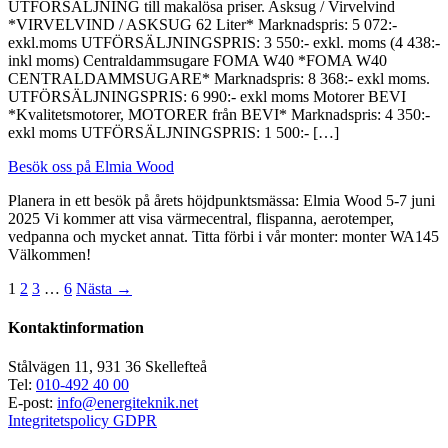
UTFÖRSÄLJNING till makalösa priser. Asksug / Virvelvind
*VIRVELVIND / ASKSUG 62 Liter* Marknadspris: 5 072:-
exkl.moms UTFÖRSÄLJNINGSPRIS: 3 550:- exkl. moms (4 438:-
inkl moms) Centraldammsugare FOMA W40 *FOMA W40
CENTRALDAMMSUGARE* Marknadspris: 8 368:- exkl moms.
UTFÖRSÄLJNINGSPRIS: 6 990:- exkl moms Motorer BEVI
*Kvalitetsmotorer, MOTORER från BEVI* Marknadspris: 4 350:-
exkl moms UTFÖRSÄLJNINGSPRIS: 1 500:- […]
Besök oss på Elmia Wood
Planera in ett besök på årets höjdpunktsmässa: Elmia Wood 5-7 juni
2025 Vi kommer att visa värmecentral, flispanna, aerotemper,
vedpanna och mycket annat. Titta förbi i vår monter: monter WA145
Välkommen!
1
2
3
…
6
Nästa →
Kontaktinformation
Stålvägen 11, 931 36 Skellefteå
Tel:
010-492 40 00
E-post:
info@energiteknik.net
Integritetspolicy GDPR