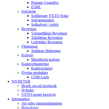
Pumpar Grundfos
ESBE
Solvärme
Solfångare VETO Solar
Solvärmepaket
Solkulvert / solrör
Reventon
Värmefläktar Reventon
Takfläktar Reventon
Luftridåer Reventon
Flishuggar
Junkkari flishuggar
Kulvert
Maxitherm kulvert
Kadaverhantering
Kadaverskruv
Övriga produkter
GSM Larm
NYHETER
Besök oss på facebook
Nyheter
VETO-torget beg/nytt
Information
Att välja värmeanläggning
Broschyrer