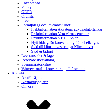
Entreprenad
Filmer
GDPR
Ordlista
Press
Försäljnings och leveransvillkor
Fraktinformation Akvaterm ackumulatortankar
Fraktinformation Veto värmecentraler
Fraktinformation VETO Solar
Nytt bidrag för konvertering från el eller gas
Stöd till klimatinvesteringar Klimatklivet
Stöd & bidrag
Leveranstider & lager
Reservdelsbeställning
Spannmålstorkning
Värmecentral – konvertering till fliseldning
Kontakt
Återförsäljare
Kontaktuppgifter
Om oss