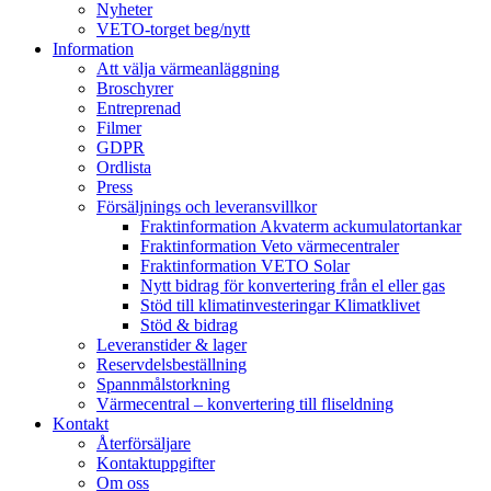
Nyheter
VETO-torget beg/nytt
Information
Att välja värmeanläggning
Broschyrer
Entreprenad
Filmer
GDPR
Ordlista
Press
Försäljnings och leveransvillkor
Fraktinformation Akvaterm ackumulatortankar
Fraktinformation Veto värmecentraler
Fraktinformation VETO Solar
Nytt bidrag för konvertering från el eller gas
Stöd till klimatinvesteringar Klimatklivet
Stöd & bidrag
Leveranstider & lager
Reservdelsbeställning
Spannmålstorkning
Värmecentral – konvertering till fliseldning
Kontakt
Återförsäljare
Kontaktuppgifter
Om oss