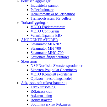
Pelletsanläggningar
Industriella pannor
Pelletsbrännare
Helautomatiska pelletspannor
Transportsystem för pellets
Torkanläggningar
VETO Fjäderomrörare
VETO Cont Grain
Varmluftspanna BIO
ÅNGGENERATORER
Steamrator MH-702
Steamrator MH-700
Steamrator MHC-700
Stationära ånggeneratorer
Skorstenar
NSP Nordiska Skorstensprodukter
Skorsten Poujoulat Cheminées
VETO Komplett skorstenar
Optizon – avsotningsmedel
Ask-, sot- och rökgashantering
Tryckluftsotning
Rökgascyklon
Askurmatning
Rökgasfläktar
Sotningsverktyg Putzmaus