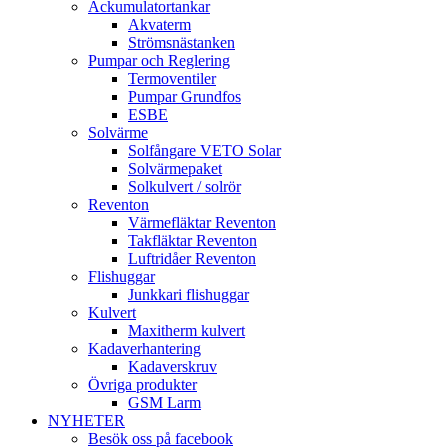
Ackumulatortankar
Akvaterm
Strömsnästanken
Pumpar och Reglering
Termoventiler
Pumpar Grundfos
ESBE
Solvärme
Solfångare VETO Solar
Solvärmepaket
Solkulvert / solrör
Reventon
Värmefläktar Reventon
Takfläktar Reventon
Luftridåer Reventon
Flishuggar
Junkkari flishuggar
Kulvert
Maxitherm kulvert
Kadaverhantering
Kadaverskruv
Övriga produkter
GSM Larm
NYHETER
Besök oss på facebook