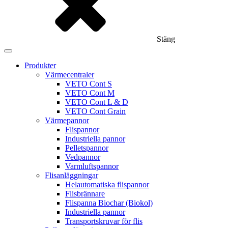
Stäng
Produkter
Värmecentraler
VETO Cont S
VETO Cont M
VETO Cont L & D
VETO Cont Grain
Värmepannor
Flispannor
Industriella pannor
Pelletspannor
Vedpannor
Varmluftspannor
Flisanläggningar
Helautomatiska flispannor
Flisbrännare
Flispanna Biochar (Biokol)
Industriella pannor
Transportskruvar för flis