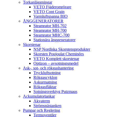
Torkanläggningar
VETO Fjäderomrörare
VETO Cont Grain
Varmluftspanna BIO
ÅNGGENERATORER
Steamrator MH-702
Steamrator MH-700
Steamrator MHC-700
Stationära ånggeneratorer
Skorstenar
NSP Nordiska Skorstensprodukter
Skorsten Poujoulat Cheminées
VETO Komplett skorstenar
Optizon – avsotningsmedel
Ask-, sot- och rökgashantering
Tryckluftsotning
Rökgascyklon
Askurmatning
Rökgasfläktar
Sotningsverktyg Putzmaus
Ackumulatortankar
Akvaterm
Strömsnästanken
Pumpar och Reglering
Termoventiler