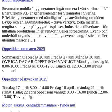
Mobil ånggenerator
Steamrator mobila ånggeneratorer ingår numera i vårt sortiment. LT
Energiteknik AB är generalagenter för Steamrator i Sverige.
Effektiva generatorer med oändligt många användningsområden:
Bygg- och anläggningsföretag – driva verktyg, torka material,
rengöra stora ytor på byggarbetsplatser. Industriella tillverkare – för
tillfälliga produktionslinjer, rengöring eller förpackning. Event- och
underhållsorganisationer – vid tillfälliga evenemang, festivaler eller
utomhusmässor, […]
Öppettider sommaren 2025
Sommarstängt Torsdag 26 juni Fredag 27 juni Måndag 30 juni
ÖVRIGA DAGAR ÖPPET SOM VANLIGT Måndag - torsdag kl.
8.00-16.00 Fredag kl. 8.00-12.00 Lunch kl. 12.00-13.00Trevlig
sommar!
Öppettider påskveckan 2025
Torsdag 17 april: 8.00 - 14.00 Fredag 18 april - måndag 21 april:
stängt Tisdag 22 april öppet som vanligt: 8.00 - 16.00 (lunch 12.00-
13.00) Trevlig helg!
Motor, asksug, centraldammsugare - fynda nu!