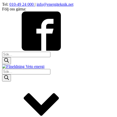
Tel:
010-49 24 000
|
info@energiteknik.net
Följ oss gärna:
Products
search
Products
search