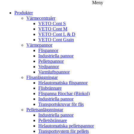
Meny
Produkter
Värmecentraler
VETO Cont S
VETO Cont M
VETO Cont L & D
VETO Cont Grain
Värmepannor
Flispannor
Industriella pannor
Pelletspannor
Vedpannor
Varmluftspannor
Flisanläggningar
Helautomatiska flispannor
Flisbrännare
Flispanna Biochar (Biokol)
Industriella pannor
Transportskruvar för flis
Pelletsanläggningar
Industriella pannor
Pelletsbrännare
Helautomatiska pelletspannor
Transportsystem för pellets