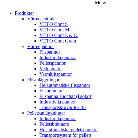
Meny
Produkter
Värmecentraler
VETO Cont S
VETO Cont M
VETO Cont L & D
VETO Cont Grain
Värmepannor
Flispannor
Industriella pannor
Pelletspannor
Vedpannor
Varmluftspannor
Flisanläggningar
Helautomatiska flispannor
Flisbrännare
Flispanna Biochar (Biokol)
Industriella pannor
Transportskruvar för flis
Pelletsanläggningar
Industriella pannor
Pelletsbrännare
Helautomatiska pelletspannor
Transportsystem för pellets