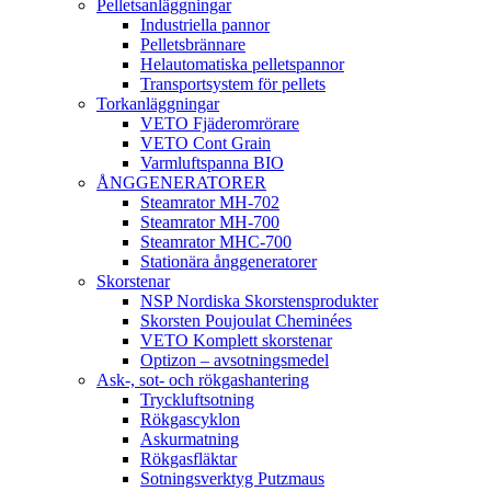
Pelletsanläggningar
Industriella pannor
Pelletsbrännare
Helautomatiska pelletspannor
Transportsystem för pellets
Torkanläggningar
VETO Fjäderomrörare
VETO Cont Grain
Varmluftspanna BIO
ÅNGGENERATORER
Steamrator MH-702
Steamrator MH-700
Steamrator MHC-700
Stationära ånggeneratorer
Skorstenar
NSP Nordiska Skorstensprodukter
Skorsten Poujoulat Cheminées
VETO Komplett skorstenar
Optizon – avsotningsmedel
Ask-, sot- och rökgashantering
Tryckluftsotning
Rökgascyklon
Askurmatning
Rökgasfläktar
Sotningsverktyg Putzmaus