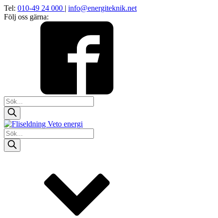
Tel:
010-49 24 000
|
info@energiteknik.net
Följ oss gärna:
Products
search
Products
search