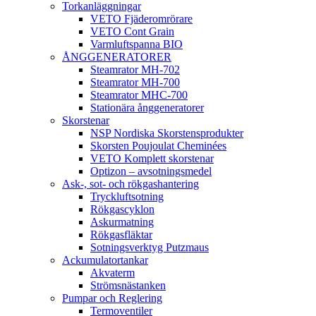
Torkanläggningar
VETO Fjäderomrörare
VETO Cont Grain
Varmluftspanna BIO
ÅNGGENERATORER
Steamrator MH-702
Steamrator MH-700
Steamrator MHC-700
Stationära ånggeneratorer
Skorstenar
NSP Nordiska Skorstensprodukter
Skorsten Poujoulat Cheminées
VETO Komplett skorstenar
Optizon – avsotningsmedel
Ask-, sot- och rökgashantering
Tryckluftsotning
Rökgascyklon
Askurmatning
Rökgasfläktar
Sotningsverktyg Putzmaus
Ackumulatortankar
Akvaterm
Strömsnästanken
Pumpar och Reglering
Termoventiler