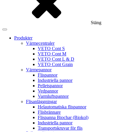
Stäng
Produkter
Värmecentraler
VETO Cont S
VETO Cont M
VETO Cont L & D
VETO Cont Grain
Värmepannor
Flispannor
Industriella pannor
Pelletspannor
Vedpannor
Varmluftspannor
Flisanläggningar
Helautomatiska flispannor
Flisbrännare
Flispanna Biochar (Biokol)
Industriella pannor
Transportskruvar för flis