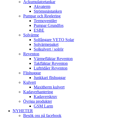
Ackumulatortankar
Akvaterm
Strömsnästanken
Pumpar och Reglering
Termoventiler
Pumpar Grundfos
ESBE
Solvärme
Solfångare VETO Solar
Solvärmepaket
Solkulvert / solrör
Reventon
Värmefläktar Reventon
Takfläktar Reventon
Luftridåer Reventon
Flishuggar
Junkkari flishuggar
Kulvert
Maxitherm kulvert
Kadaverhantering
Kadaverskruv
Övriga produkter
GSM Larm
NYHETER
Besök oss på facebook