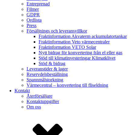
Entreprenad
Filmer
GDPR
Ordlista
Press
Försäljnings och leveransvillkor
Fraktinformation Akvaterm ackumulatortankar
Fraktinformation Veto värmecentraler
Fraktinformation VETO Solar
Nytt bidrag för konvertering från el eller gas
Stöd till klimatinvesteringar Klimatklivet
Stöd & bidrag
Leveranstider & lager
Reservdelsbeställning
Spannmålstorkning
Värmecentral – konvertering till fliseldning
Kontakt
Återförsäljare
Kontaktuppgifter
Om oss