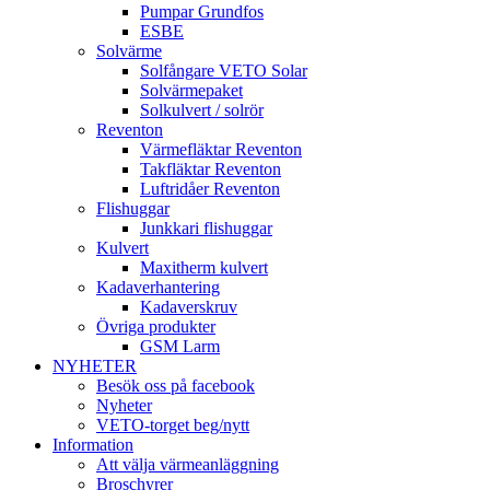
Pumpar Grundfos
ESBE
Solvärme
Solfångare VETO Solar
Solvärmepaket
Solkulvert / solrör
Reventon
Värmefläktar Reventon
Takfläktar Reventon
Luftridåer Reventon
Flishuggar
Junkkari flishuggar
Kulvert
Maxitherm kulvert
Kadaverhantering
Kadaverskruv
Övriga produkter
GSM Larm
NYHETER
Besök oss på facebook
Nyheter
VETO-torget beg/nytt
Information
Att välja värmeanläggning
Broschyrer