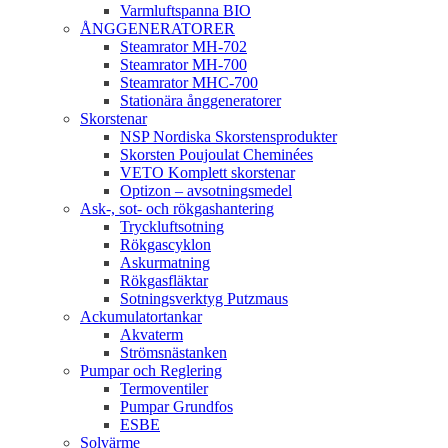
Varmluftspanna BIO
ÅNGGENERATORER
Steamrator MH-702
Steamrator MH-700
Steamrator MHC-700
Stationära ånggeneratorer
Skorstenar
NSP Nordiska Skorstensprodukter
Skorsten Poujoulat Cheminées
VETO Komplett skorstenar
Optizon – avsotningsmedel
Ask-, sot- och rökgashantering
Tryckluftsotning
Rökgascyklon
Askurmatning
Rökgasfläktar
Sotningsverktyg Putzmaus
Ackumulatortankar
Akvaterm
Strömsnästanken
Pumpar och Reglering
Termoventiler
Pumpar Grundfos
ESBE
Solvärme