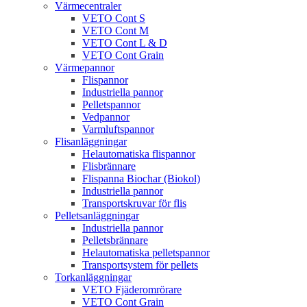
Värmecentraler
VETO Cont S
VETO Cont M
VETO Cont L & D
VETO Cont Grain
Värmepannor
Flispannor
Industriella pannor
Pelletspannor
Vedpannor
Varmluftspannor
Flisanläggningar
Helautomatiska flispannor
Flisbrännare
Flispanna Biochar (Biokol)
Industriella pannor
Transportskruvar för flis
Pelletsanläggningar
Industriella pannor
Pelletsbrännare
Helautomatiska pelletspannor
Transportsystem för pellets
Torkanläggningar
VETO Fjäderomrörare
VETO Cont Grain