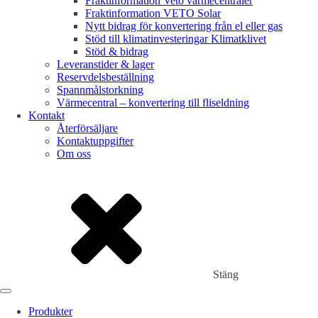
Fraktinformation Veto värmecentraler
Fraktinformation VETO Solar
Nytt bidrag för konvertering från el eller gas
Stöd till klimatinvesteringar Klimatklivet
Stöd & bidrag
Leveranstider & lager
Reservdelsbeställning
Spannmålstorkning
Värmecentral – konvertering till fliseldning
Kontakt
Återförsäljare
Kontaktuppgifter
Om oss
Stäng
Produkter