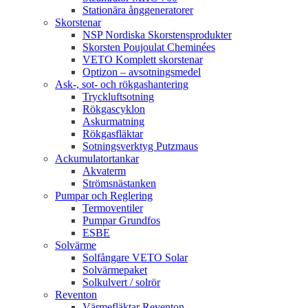
Stationära ånggeneratorer
Skorstenar
NSP Nordiska Skorstensprodukter
Skorsten Poujoulat Cheminées
VETO Komplett skorstenar
Optizon – avsotningsmedel
Ask-, sot- och rökgashantering
Tryckluftsotning
Rökgascyklon
Askurmatning
Rökgasfläktar
Sotningsverktyg Putzmaus
Ackumulatortankar
Akvaterm
Strömsnästanken
Pumpar och Reglering
Termoventiler
Pumpar Grundfos
ESBE
Solvärme
Solfångare VETO Solar
Solvärmepaket
Solkulvert / solrör
Reventon
Värmefläktar Reventon