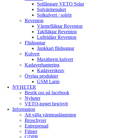
Solfångare VETO Solar
Solvärmepaket
Solkulvert / solrör
Reventon
Värmefläktar Reventon
Takfläktar Reventon
Luftridåer Reventon
Flishuggar
Junkkari flishuggar
Kulvert
Maxitherm kulvert
Kadaverhantering
Kadaverskruv
Övriga produkter
GSM Larm
NYHETER
Besök oss på facebook
Nyheter
VETO-torget beg/nytt
Information
Att välja värmeanläggning
Broschyrer
Entreprenad
Filmer
GDPR