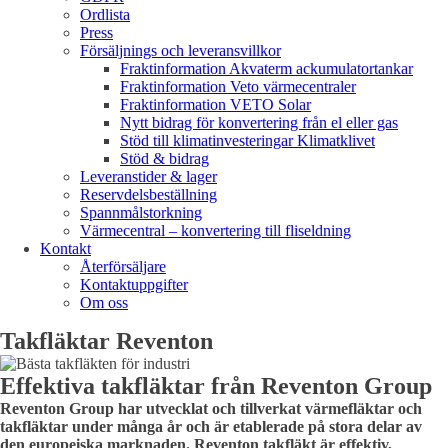
Ordlista
Press
Försäljnings och leveransvillkor
Fraktinformation Akvaterm ackumulatortankar
Fraktinformation Veto värmecentraler
Fraktinformation VETO Solar
Nytt bidrag för konvertering från el eller gas
Stöd till klimatinvesteringar Klimatklivet
Stöd & bidrag
Leveranstider & lager
Reservdelsbeställning
Spannmålstorkning
Värmecentral – konvertering till fliseldning
Kontakt
Återförsäljare
Kontaktuppgifter
Om oss
Takfläktar Reventon
Effektiva takfläktar från Reventon Group
Reventon Group har utvecklat och tillverkat värmefläktar och
takfläktar under många år och är etablerade på stora delar av
den europeiska marknaden. Reventon takfläkt är effektiv,