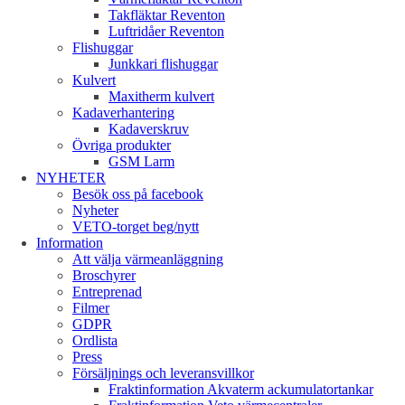
Takfläktar Reventon
Luftridåer Reventon
Flishuggar
Junkkari flishuggar
Kulvert
Maxitherm kulvert
Kadaverhantering
Kadaverskruv
Övriga produkter
GSM Larm
NYHETER
Besök oss på facebook
Nyheter
VETO-torget beg/nytt
Information
Att välja värmeanläggning
Broschyrer
Entreprenad
Filmer
GDPR
Ordlista
Press
Försäljnings och leveransvillkor
Fraktinformation Akvaterm ackumulatortankar