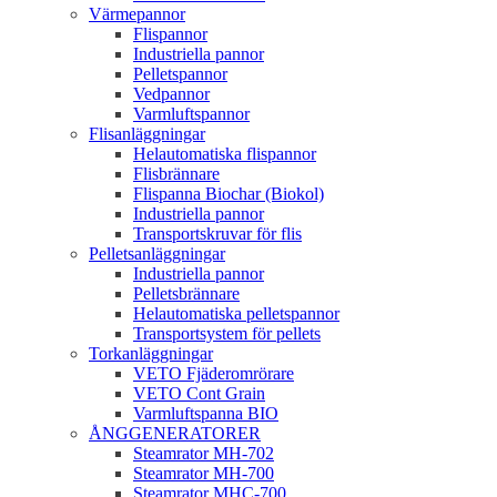
Värmepannor
Flispannor
Industriella pannor
Pelletspannor
Vedpannor
Varmluftspannor
Flisanläggningar
Helautomatiska flispannor
Flisbrännare
Flispanna Biochar (Biokol)
Industriella pannor
Transportskruvar för flis
Pelletsanläggningar
Industriella pannor
Pelletsbrännare
Helautomatiska pelletspannor
Transportsystem för pellets
Torkanläggningar
VETO Fjäderomrörare
VETO Cont Grain
Varmluftspanna BIO
ÅNGGENERATORER
Steamrator MH-702
Steamrator MH-700
Steamrator MHC-700