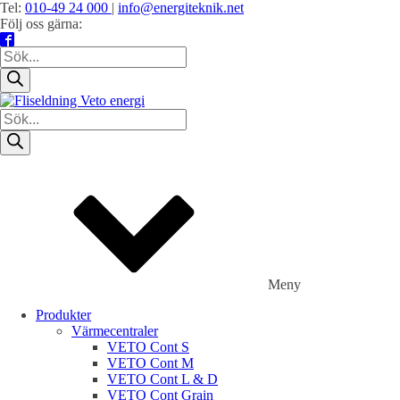
Tel:
010-49 24 000
|
info@energiteknik.net
Följ oss gärna:
Products
search
Products
search
Meny
Produkter
Värmecentraler
VETO Cont S
VETO Cont M
VETO Cont L & D
VETO Cont Grain