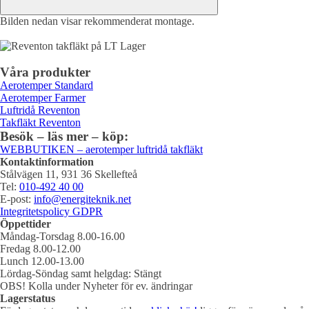
Bilden nedan visar rekommenderat montage.
Våra produkter
Aerotemper Standard
Aerotemper Farmer
Luftridå Reventon
Takfläkt Reventon
Besök – läs mer – köp:
WEBBUTIKEN – aerotemper luftridå takfläkt
Kontaktinformation
Stålvägen 11, 931 36 Skellefteå
Tel:
010-492 40 00
E-post:
info@energiteknik.net
Integritetspolicy GDPR
Öppettider
Måndag-Torsdag 8.00-16.00
Fredag 8.00-12.00
Lunch 12.00-13.00
Lördag-Söndag samt helgdag: Stängt
OBS! Kolla under Nyheter för ev. ändringar
Lagerstatus