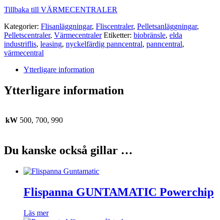
Tillbaka till VÄRMECENTRALER
Kategorier:
Flisanläggningar
,
Fliscentraler
,
Pelletsanläggningar
,
Pelletscentraler
,
Värmecentraler
Etiketter:
biobränsle
,
elda
industriflis
,
leasing
,
nyckelfärdig panncentral
,
panncentral
,
värmecentral
Ytterligare information
Ytterligare information
kW
500, 700, 990
Du kanske också gillar …
Flispanna GUNTAMATIC Powerchip
Läs mer