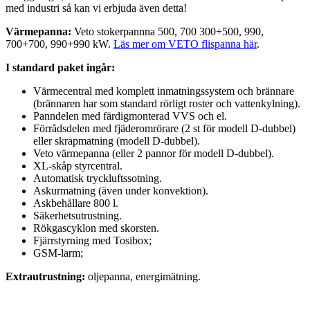
med industri så kan vi erbjuda även detta!
Värmepanna:
Veto stokerpannna 500, 700 300+500, 990,
700+700, 990+990 kW.
Läs mer om VETO flispanna här
.
I standard paket ingår:
Värmecentral med komplett inmatningssystem och brännare
(brännaren har som standard rörligt roster och vattenkylning).
Panndelen med färdigmonterad VVS och el.
Förrådsdelen med fjäderomrörare (2 st för modell D-dubbel)
eller skrapmatning (modell D-dubbel).
Veto värmepanna (eller 2 pannor för modell D-dubbel).
XL-skåp styrcentral.
Automatisk tryckluftssotning.
Askurmatning (även under konvektion).
Askbehållare 800 l.
Säkerhetsutrustning.
Rökgascyklon med skorsten.
Fjärrstyrning med Tosibox;
GSM-larm;
Extrautrustning:
oljepanna, energimätning.