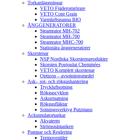
Torkanläggningar
VETO Fjäderomrörare
VETO Cont Grain
Varmluftspanna BIO
ÅNGGENERATORER
Steamrator MH-702
Steamrator MH-700
Steamrator MHC-700
Stationära ånggeneratorer
Skorstenar
NSP Nordiska Skorstensprodukter
Skorsten Poujoulat Cheminées
VETO Komplett skorstenar
Optizon – avsotningsmedel
Ask-, sot- och rökgashantering
Tryckluftsotning
Rökgascyklon
Askurmatning
Rökgasfläktar
Sotningsverktyg Putzmaus
Ackumulatortankar
Akvaterm
Strömsnästanken
Pumpar och Reglering
Termoventiler