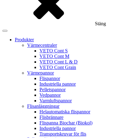
Stäng
Produkter
Värmecentraler
VETO Cont S
VETO Cont M
VETO Cont L & D
VETO Cont Grain
Värmepannor
Flispannor
Industriella pannor
Pelletspannor
Vedpannor
Varmluftspannor
Flisanläggningar
Helautomatiska flispannor
Flisbrännare
Flispanna Biochar (Biokol)
Industriella pannor
Transportskruvar för flis