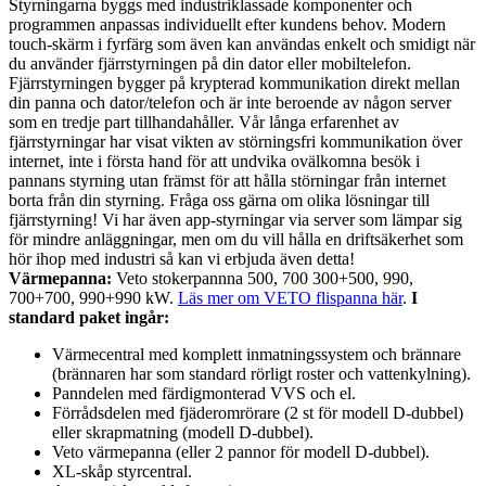
Styrningarna byggs med industriklassade komponenter och
programmen anpassas individuellt efter kundens behov. Modern
touch-skärm i fyrfärg som även kan användas enkelt och smidigt när
du använder fjärrstyrningen på din dator eller mobiltelefon.
Fjärrstyrningen bygger på krypterad kommunikation direkt mellan
din panna och dator/telefon och är inte beroende av någon server
som en tredje part tillhandahåller. Vår långa erfarenhet av
fjärrstyrningar har visat vikten av störningsfri kommunikation över
internet, inte i första hand för att undvika ovälkomna besök i
pannans styrning utan främst för att hålla störningar från internet
borta från din styrning. Fråga oss gärna om olika lösningar till
fjärrstyrning! Vi har även app-styrningar via server som lämpar sig
för mindre anläggningar, men om du vill hålla en driftsäkerhet som
hör ihop med industri så kan vi erbjuda även detta!
Värmepanna:
Veto stokerpannna 500, 700 300+500, 990,
700+700, 990+990 kW.
Läs mer om VETO flispanna här
.
I
standard paket ingår:
Värmecentral med komplett inmatningssystem och brännare
(brännaren har som standard rörligt roster och vattenkylning).
Panndelen med färdigmonterad VVS och el.
Förrådsdelen med fjäderomrörare (2 st för modell D-dubbel)
eller skrapmatning (modell D-dubbel).
Veto värmepanna (eller 2 pannor för modell D-dubbel).
XL-skåp styrcentral.