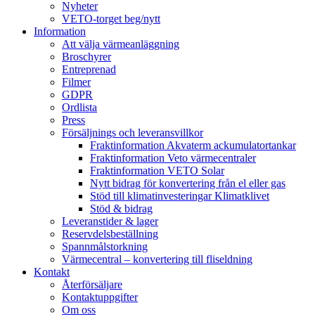
Nyheter
VETO-torget beg/nytt
Information
Att välja värmeanläggning
Broschyrer
Entreprenad
Filmer
GDPR
Ordlista
Press
Försäljnings och leveransvillkor
Fraktinformation Akvaterm ackumulatortankar
Fraktinformation Veto värmecentraler
Fraktinformation VETO Solar
Nytt bidrag för konvertering från el eller gas
Stöd till klimatinvesteringar Klimatklivet
Stöd & bidrag
Leveranstider & lager
Reservdelsbeställning
Spannmålstorkning
Värmecentral – konvertering till fliseldning
Kontakt
Återförsäljare
Kontaktuppgifter
Om oss