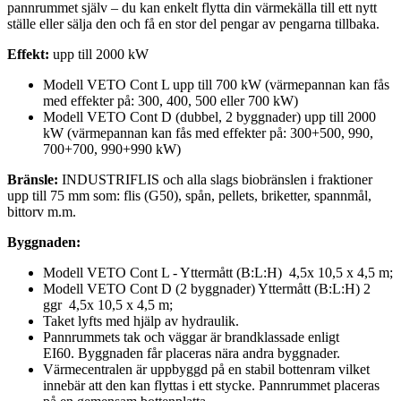
pannrummet själv – du kan enkelt flytta din värmekälla till ett nytt
ställe eller sälja den och få en stor del pengar av pengarna tillbaka.
Effekt:
upp till 2000 kW
Modell VETO Cont L upp till 700 kW (värmepannan kan fås
med effekter på: 300, 400, 500 eller 700 kW)
Modell VETO Cont D (dubbel, 2 byggnader) upp till 2000
kW (värmepannan kan fås med effekter på: 300+500, 990,
700+700, 990+990 kW)
Bränsle:
INDUSTRIFLIS och alla slags biobränslen i fraktioner
upp till 75 mm som: flis (G50), spån, pellets, briketter, spannmål,
bittorv m.m.
Byggnaden
:
Modell VETO Cont L - Yttermått (B:L:H) 4,5x 10,5 x 4,5 m;
Modell VETO Cont D (2 byggnader) Yttermått (B:L:H) 2
ggr 4,5x 10,5 x 4,5 m;
Taket lyfts med hjälp av hydraulik.
Pannrummets tak och väggar är brandklassade enligt
EI60. Byggnaden får placeras nära andra byggnader.
Värmecentralen är uppbyggd på en stabil bottenram vilket
innebär att den kan flyttas i ett stycke. Pannrummet placeras