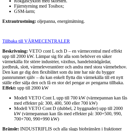
Rökgascyklon med skorsten.
Fjärrstyrning med Tosibox;
GSM-larm;
Extrautrustning:
oljepanna, energimätning.
Tillbaka till VÄRMECENTRALER
Beskrivning:
VETO cont L och D – en värmecentral med effekt
upp till 2000 kW. Lämpar sig för alla som behöver en säker
värmekälla för större industrier, växthus, handelsträdgårdar,
jordbruk, slott, värmeleverantörer och andra med stora värmebehov.
Den kan ge dig den flexibilitet som du inte har när du bygger
pannrummet själv – du kan enkelt flytta din värmekälla till ett nytt
ställe eller sälja den och få en stor del pengar av pengarna tillbaka.
Effekt:
upp till 2000 kW
Modell VETO Cont L upp till 700 kW (värmepannan kan fås
med effekter på: 300, 400, 500 eller 700 kW)
Modell VETO Cont D (dubbel, 2 byggnader) upp till 2000
kW (värmepannan kan fås med effekter på: 300+500, 990,
700+700, 990+990 kW)
Bränsle:
INDUSTRIFLIS och alla slags biobränslen i fraktioner