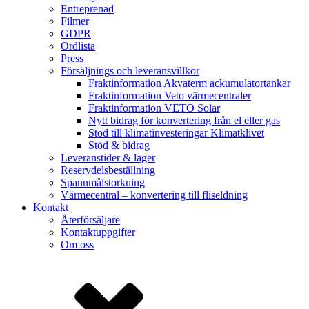
Entreprenad
Filmer
GDPR
Ordlista
Press
Försäljnings och leveransvillkor
Fraktinformation Akvaterm ackumulatortankar
Fraktinformation Veto värmecentraler
Fraktinformation VETO Solar
Nytt bidrag för konvertering från el eller gas
Stöd till klimatinvesteringar Klimatklivet
Stöd & bidrag
Leveranstider & lager
Reservdelsbeställning
Spannmålstorkning
Värmecentral – konvertering till fliseldning
Kontakt
Återförsäljare
Kontaktuppgifter
Om oss