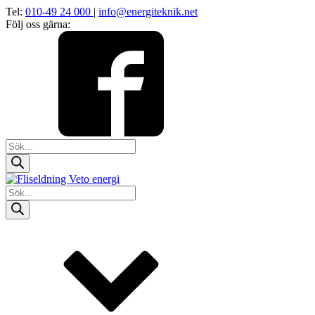
Tel:
010-49 24 000
|
info@energiteknik.net
Följ oss gärna:
Products
search
Products
search