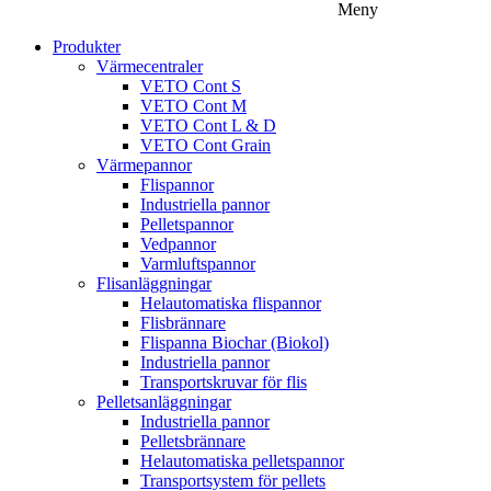
Meny
Produkter
Värmecentraler
VETO Cont S
VETO Cont M
VETO Cont L & D
VETO Cont Grain
Värmepannor
Flispannor
Industriella pannor
Pelletspannor
Vedpannor
Varmluftspannor
Flisanläggningar
Helautomatiska flispannor
Flisbrännare
Flispanna Biochar (Biokol)
Industriella pannor
Transportskruvar för flis
Pelletsanläggningar
Industriella pannor
Pelletsbrännare
Helautomatiska pelletspannor
Transportsystem för pellets