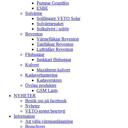
Pumpar Grundfos
ESBE
Solvärme
Solfångare VETO Solar
Solvärmepaket
Solkulvert / solrör
Reventon
Värmefläktar Reventon
Takfläktar Reventon
Luftridåer Reventon
Flishuggar
Junkkari flishuggar
Kulvert
Maxitherm kulvert
Kadaverhantering
Kadaverskruv
Övriga produkter
GSM Larm
NYHETER
Besök oss på facebook
Nyheter
VETO-torget beg/nytt
Information
Att välja värmeanläggning
Broschyrer