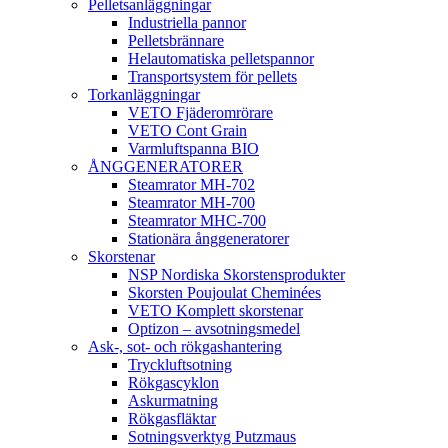
Pelletsanläggningar
Industriella pannor
Pelletsbrännare
Helautomatiska pelletspannor
Transportsystem för pellets
Torkanläggningar
VETO Fjäderomrörare
VETO Cont Grain
Varmluftspanna BIO
ÅNGGENERATORER
Steamrator MH-702
Steamrator MH-700
Steamrator MHC-700
Stationära ånggeneratorer
Skorstenar
NSP Nordiska Skorstensprodukter
Skorsten Poujoulat Cheminées
VETO Komplett skorstenar
Optizon – avsotningsmedel
Ask-, sot- och rökgashantering
Tryckluftsotning
Rökgascyklon
Askurmatning
Rökgasfläktar
Sotningsverktyg Putzmaus