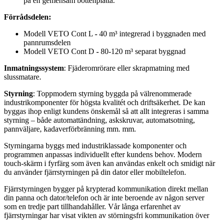
på en gemensam bottenplatta.
Förrådsdelen:
Modell VETO Cont L
-
40 m³ integrerad i byggnaden med
pannrumsdelen
Modell VETO Cont D
-
80-120 m³ separat byggnad
Inmatningssystem
: Fjäderomrörare eller skrapmatning med
slussmatare.
Styrning
: Toppmodern styrning byggda på välrenommerade
industrikomponenter för högsta kvalitét och driftsäkerhet. De kan
byggas ihop enligt kundens önskemål så att allt integreras i samma
styrning – både automattändning, askskruvar, automatsotning,
pannväljare, kadaverförbränning mm. mm.
Styrningarna byggs med industriklassade komponenter och
programmen anpassas individuellt efter kundens behov. Modern
touch-skärm i fyrfärg som även kan användas enkelt och smidigt när
du använder fjärrstyrningen på din dator eller mobiltelefon.
Fjärrstyrningen bygger på krypterad kommunikation direkt mellan
din panna och dator/telefon och är inte beroende av någon server
som en tredje part tillhandahåller. Vår långa erfarenhet av
fjärrstyrningar har visat vikten av störningsfri kommunikation över