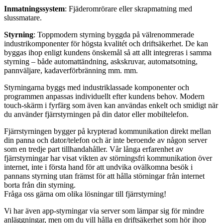
Inmatningssystem
: Fjäderomrörare eller skrapmatning med
slussmatare.
Styrning
: Toppmodern styrning byggda på välrenommerade
industrikomponenter för högsta kvalitét och driftsäkerhet. De kan
byggas ihop enligt kundens önskemål så att allt integreras i samma
styrning – både automattändning, askskruvar, automatsotning,
pannväljare, kadaverförbränning mm. mm.
Styrningarna byggs med industriklassade komponenter och
programmen anpassas individuellt efter kundens behov. Modern
touch-skärm i fyrfärg som även kan användas enkelt och smidigt när
du använder fjärrstyrningen på din dator eller mobiltelefon.
Fjärrstyrningen bygger på krypterad kommunikation direkt mellan
din panna och dator/telefon och är inte beroende av någon server
som en tredje part tillhandahåller. Vår långa erfarenhet av
fjärrstyrningar har visat vikten av störningsfri kommunikation över
internet, inte i första hand för att undvika ovälkomna besök i
pannans styrning utan främst för att hålla störningar från internet
borta från din styrning.
Fråga oss gärna om olika lösningar till fjärrstyrning!
Vi har även app-styrningar via server som lämpar sig för mindre
anläggningar, men om du vill hålla en driftsäkerhet som hör ihop