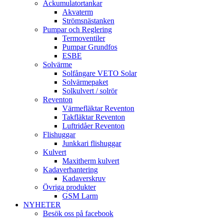
Ackumulatortankar
Akvaterm
Strömsnästanken
Pumpar och Reglering
Termoventiler
Pumpar Grundfos
ESBE
Solvärme
Solfångare VETO Solar
Solvärmepaket
Solkulvert / solrör
Reventon
Värmefläktar Reventon
Takfläktar Reventon
Luftridåer Reventon
Flishuggar
Junkkari flishuggar
Kulvert
Maxitherm kulvert
Kadaverhantering
Kadaverskruv
Övriga produkter
GSM Larm
NYHETER
Besök oss på facebook