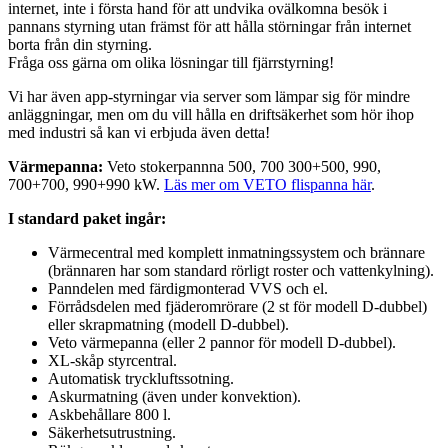
internet, inte i första hand för att undvika ovälkomna besök i
pannans styrning utan främst för att hålla störningar från internet
borta från din styrning.
Fråga oss gärna om olika lösningar till fjärrstyrning!
Vi har även app-styrningar via server som lämpar sig för mindre
anläggningar, men om du vill hålla en driftsäkerhet som hör ihop
med industri så kan vi erbjuda även detta!
Värmepanna:
Veto stokerpannna 500, 700 300+500, 990,
700+700, 990+990 kW.
Läs mer om VETO flispanna här
.
I standard paket ingår:
Värmecentral med komplett inmatningssystem och brännare
(brännaren har som standard rörligt roster och vattenkylning).
Panndelen med färdigmonterad VVS och el.
Förrådsdelen med fjäderomrörare (2 st för modell D-dubbel)
eller skrapmatning (modell D-dubbel).
Veto värmepanna (eller 2 pannor för modell D-dubbel).
XL-skåp styrcentral.
Automatisk tryckluftssotning.
Askurmatning (även under konvektion).
Askbehållare 800 l.
Säkerhetsutrustning.