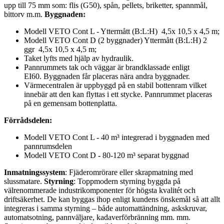
upp till 75 mm som: flis (G50), spån, pellets, briketter, spannmål,
bittorv m.m.
Byggnaden
:
Modell VETO Cont L - Yttermått (B:L:H) 4,5x 10,5 x 4,5 m;
Modell VETO Cont D (2 byggnader) Yttermått (B:L:H) 2
ggr 4,5x 10,5 x 4,5 m;
Taket lyfts med hjälp av hydraulik.
Pannrummets tak och väggar är brandklassade enligt
EI60. Byggnaden får placeras nära andra byggnader.
Värmecentralen är uppbyggd på en stabil bottenram vilket
innebär att den kan flyttas i ett stycke. Pannrummet placeras
på en gemensam bottenplatta.
Förrådsdelen:
Modell VETO Cont L
-
40 m³ integrerad i byggnaden med
pannrumsdelen
Modell VETO Cont D
-
80-120 m³ separat byggnad
Inmatningssystem
: Fjäderomrörare eller skrapmatning med
slussmatare.
Styrning
: Toppmodern styrning byggda på
välrenommerade industrikomponenter för högsta kvalitét och
driftsäkerhet. De kan byggas ihop enligt kundens önskemål så att allt
integreras i samma styrning – både automattändning, askskruvar,
automatsotning, pannväljare, kadaverförbränning mm. mm.