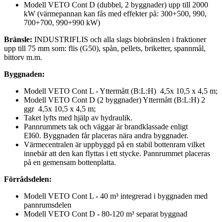
Modell VETO Cont D (dubbel, 2 byggnader) upp till 2000
kW (värmepannan kan fås med effekter på: 300+500, 990,
700+700, 990+990 kW)
Bränsle:
INDUSTRIFLIS och alla slags biobränslen i fraktioner
upp till 75 mm som: flis (G50), spån, pellets, briketter, spannmål,
bittorv m.m.
Byggnaden
:
Modell VETO Cont L - Yttermått (B:L:H) 4,5x 10,5 x 4,5 m;
Modell VETO Cont D (2 byggnader) Yttermått (B:L:H) 2
ggr 4,5x 10,5 x 4,5 m;
Taket lyfts med hjälp av hydraulik.
Pannrummets tak och väggar är brandklassade enligt
EI60. Byggnaden får placeras nära andra byggnader.
Värmecentralen är uppbyggd på en stabil bottenram vilket
innebär att den kan flyttas i ett stycke. Pannrummet placeras
på en gemensam bottenplatta.
Förrådsdelen:
Modell VETO Cont L
-
40 m³ integrerad i byggnaden med
pannrumsdelen
Modell VETO Cont D
-
80-120 m³ separat byggnad