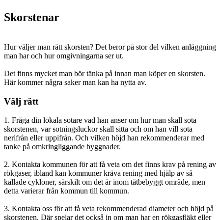
Skorstenar
Hur väljer man rätt skorsten? Det beror på stor del vilken anläggning
man har och hur omgivningarna ser ut.
Det finns mycket man bör tänka på innan man köper en skorsten.
Här kommer några saker man kan ha nytta av.
Välj rätt
1. Fråga din lokala sotare vad han anser om hur man skall sota
skorstenen, var sotningsluckor skall sitta och om han vill sota
nerifrån eller uppifrån. Och vilken höjd han rekommenderar med
tanke på omkringliggande byggnader.
2. Kontakta kommunen för att få veta om det finns krav på rening av
rökgaser, ibland kan kommuner kräva rening med hjälp av så
kallade cykloner, särskilt om det är inom tätbebyggt område, men
detta varierar från kommun till kommun.
3. Kontakta oss för att få veta rekommenderad diameter och höjd på
skorstenen. Där spelar det också in om man har en rökgasfläkt eller