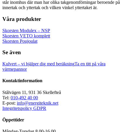
står inomhus där man har olika takgenomförningar beroende på
innertak och yttertak och vilken vinkel yttertaket är.
Våra produkter
Skorsten Modulex – NSP
Skorsten VETO komplett
Skorsten Poujoulat
Se även
Kulvert – vi hjälper dig med beräkning
Ta en titt på våra
värmepannor
Kontaktinformation
Stålvägen 11, 931 36 Skellefteå
Tel:
010-492 40 00
E-post:
info@energiteknik.net
Integritetspolicy GDPR
Öppettider
Måndag-Torsdag 8.00-16.00