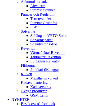
Ackumulatortankar
Akvaterm
Strömsnästanken
Pumpar och Reglering
Termoventiler
Pumpar Grundfos
ESBE
Solvärme
Solfångare VETO Solar
Solvärmepaket
Solkulvert / solrör
Reventon
Värmefläktar Reventon
Takfläktar Reventon
Luftridåer Reventon
Flishuggar
Junkkari flishuggar
Kulvert
Maxitherm kulvert
Kadaverhantering
Kadaverskruv
Övriga produkter
GSM Larm
NYHETER
Besök oss på facebook