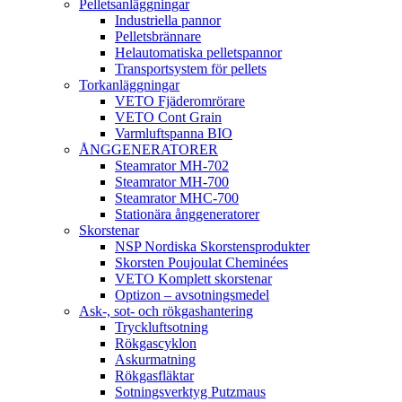
Pelletsanläggningar
Industriella pannor
Pelletsbrännare
Helautomatiska pelletspannor
Transportsystem för pellets
Torkanläggningar
VETO Fjäderomrörare
VETO Cont Grain
Varmluftspanna BIO
ÅNGGENERATORER
Steamrator MH-702
Steamrator MH-700
Steamrator MHC-700
Stationära ånggeneratorer
Skorstenar
NSP Nordiska Skorstensprodukter
Skorsten Poujoulat Cheminées
VETO Komplett skorstenar
Optizon – avsotningsmedel
Ask-, sot- och rökgashantering
Tryckluftsotning
Rökgascyklon
Askurmatning
Rökgasfläktar
Sotningsverktyg Putzmaus