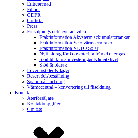
Entreprenad
Filmer
GDPR
Ordlista
Press
Försäljnings och leveransvillkor
Fraktinformation Akvaterm ackumulatortankar
Fraktinformation Veto värmecentraler
Fraktinformation VETO Solar
Nytt bidrag för konvertering från el eller gas
Stöd till klimatinvesteringar Klimatklivet
Stöd & bidrag
Leveranstider & lager
Reservdelsbeställning
Spannmålstorkning
Värmecentral – konvertering till fliseldning
Kontakt
Återförsäljare
Kontaktuppgifter
Om oss