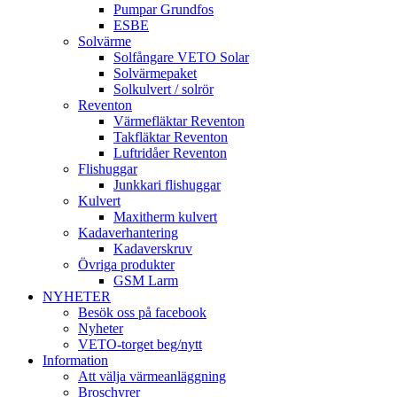
Pumpar Grundfos
ESBE
Solvärme
Solfångare VETO Solar
Solvärmepaket
Solkulvert / solrör
Reventon
Värmefläktar Reventon
Takfläktar Reventon
Luftridåer Reventon
Flishuggar
Junkkari flishuggar
Kulvert
Maxitherm kulvert
Kadaverhantering
Kadaverskruv
Övriga produkter
GSM Larm
NYHETER
Besök oss på facebook
Nyheter
VETO-torget beg/nytt
Information
Att välja värmeanläggning
Broschyrer