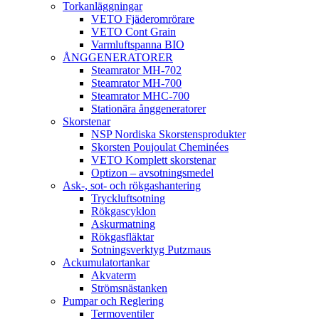
Torkanläggningar
VETO Fjäderomrörare
VETO Cont Grain
Varmluftspanna BIO
ÅNGGENERATORER
Steamrator MH-702
Steamrator MH-700
Steamrator MHC-700
Stationära ånggeneratorer
Skorstenar
NSP Nordiska Skorstensprodukter
Skorsten Poujoulat Cheminées
VETO Komplett skorstenar
Optizon – avsotningsmedel
Ask-, sot- och rökgashantering
Tryckluftsotning
Rökgascyklon
Askurmatning
Rökgasfläktar
Sotningsverktyg Putzmaus
Ackumulatortankar
Akvaterm
Strömsnästanken
Pumpar och Reglering
Termoventiler