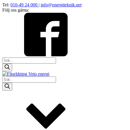
Tel:
010-49 24 000
|
info@energiteknik.net
Följ oss gärna:
Products
search
Products
search