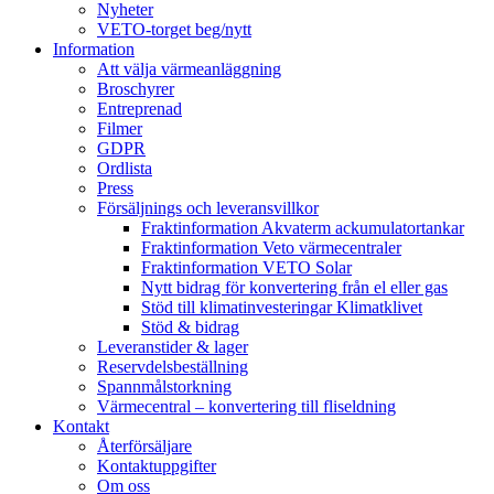
Nyheter
VETO-torget beg/nytt
Information
Att välja värmeanläggning
Broschyrer
Entreprenad
Filmer
GDPR
Ordlista
Press
Försäljnings och leveransvillkor
Fraktinformation Akvaterm ackumulatortankar
Fraktinformation Veto värmecentraler
Fraktinformation VETO Solar
Nytt bidrag för konvertering från el eller gas
Stöd till klimatinvesteringar Klimatklivet
Stöd & bidrag
Leveranstider & lager
Reservdelsbeställning
Spannmålstorkning
Värmecentral – konvertering till fliseldning
Kontakt
Återförsäljare
Kontaktuppgifter
Om oss