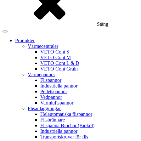
Stäng
Produkter
Värmecentraler
VETO Cont S
VETO Cont M
VETO Cont L & D
VETO Cont Grain
Värmepannor
Flispannor
Industriella pannor
Pelletspannor
Vedpannor
Varmluftspannor
Flisanläggningar
Helautomatiska flispannor
Flisbrännare
Flispanna Biochar (Biokol)
Industriella pannor
Transportskruvar för flis