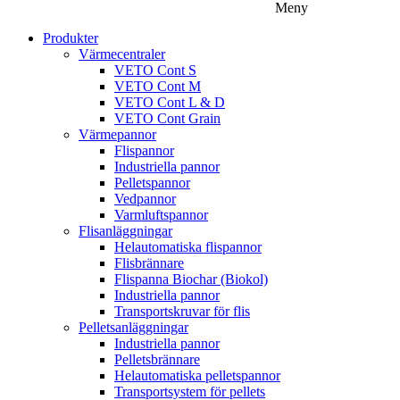
Meny
Produkter
Värmecentraler
VETO Cont S
VETO Cont M
VETO Cont L & D
VETO Cont Grain
Värmepannor
Flispannor
Industriella pannor
Pelletspannor
Vedpannor
Varmluftspannor
Flisanläggningar
Helautomatiska flispannor
Flisbrännare
Flispanna Biochar (Biokol)
Industriella pannor
Transportskruvar för flis
Pelletsanläggningar
Industriella pannor
Pelletsbrännare
Helautomatiska pelletspannor
Transportsystem för pellets