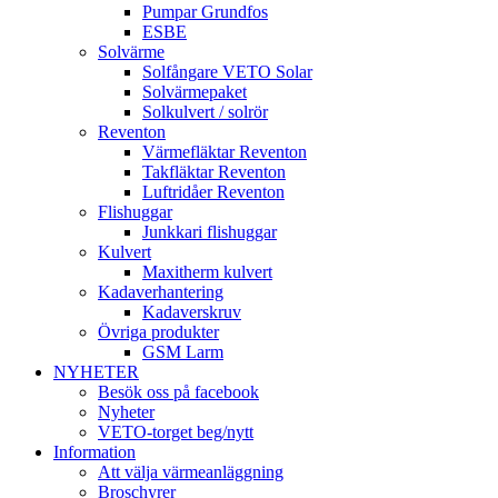
Pumpar Grundfos
ESBE
Solvärme
Solfångare VETO Solar
Solvärmepaket
Solkulvert / solrör
Reventon
Värmefläktar Reventon
Takfläktar Reventon
Luftridåer Reventon
Flishuggar
Junkkari flishuggar
Kulvert
Maxitherm kulvert
Kadaverhantering
Kadaverskruv
Övriga produkter
GSM Larm
NYHETER
Besök oss på facebook
Nyheter
VETO-torget beg/nytt
Information
Att välja värmeanläggning
Broschyrer