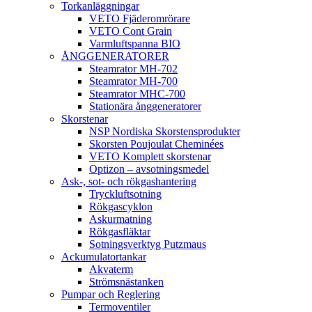
Torkanläggningar
VETO Fjäderomrörare
VETO Cont Grain
Varmluftspanna BIO
ÅNGGENERATORER
Steamrator MH-702
Steamrator MH-700
Steamrator MHC-700
Stationära ånggeneratorer
Skorstenar
NSP Nordiska Skorstensprodukter
Skorsten Poujoulat Cheminées
VETO Komplett skorstenar
Optizon – avsotningsmedel
Ask-, sot- och rökgashantering
Tryckluftsotning
Rökgascyklon
Askurmatning
Rökgasfläktar
Sotningsverktyg Putzmaus
Ackumulatortankar
Akvaterm
Strömsnästanken
Pumpar och Reglering
Termoventiler