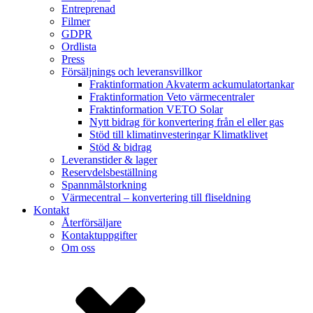
Entreprenad
Filmer
GDPR
Ordlista
Press
Försäljnings och leveransvillkor
Fraktinformation Akvaterm ackumulatortankar
Fraktinformation Veto värmecentraler
Fraktinformation VETO Solar
Nytt bidrag för konvertering från el eller gas
Stöd till klimatinvesteringar Klimatklivet
Stöd & bidrag
Leveranstider & lager
Reservdelsbeställning
Spannmålstorkning
Värmecentral – konvertering till fliseldning
Kontakt
Återförsäljare
Kontaktuppgifter
Om oss