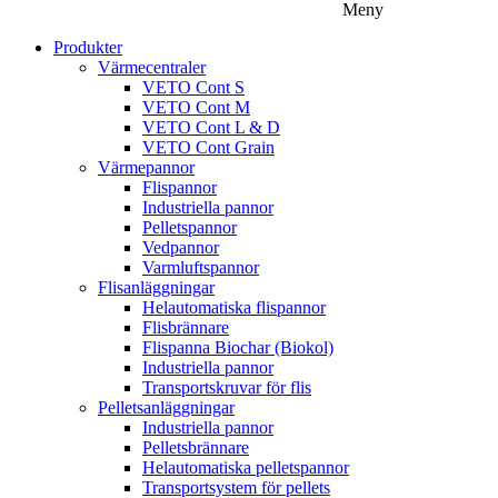
Meny
Produkter
Värmecentraler
VETO Cont S
VETO Cont M
VETO Cont L & D
VETO Cont Grain
Värmepannor
Flispannor
Industriella pannor
Pelletspannor
Vedpannor
Varmluftspannor
Flisanläggningar
Helautomatiska flispannor
Flisbrännare
Flispanna Biochar (Biokol)
Industriella pannor
Transportskruvar för flis
Pelletsanläggningar
Industriella pannor
Pelletsbrännare
Helautomatiska pelletspannor
Transportsystem för pellets