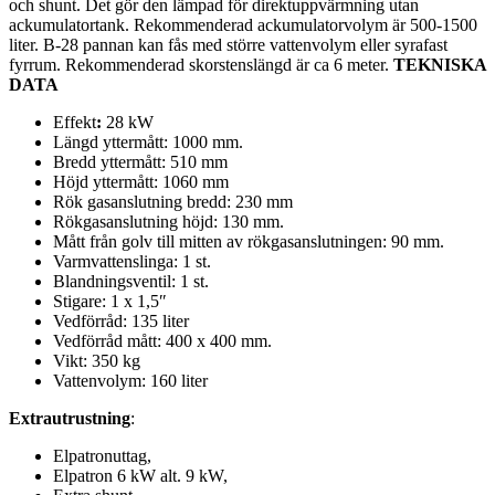
och shunt. Det gör den lämpad för direktuppvärmning utan
ackumulatortank. Rekommenderad ackumulatorvolym är 500-1500
liter. B-28 pannan kan fås med större vattenvolym eller syrafast
fyrrum. Rekommenderad skorstenslängd är ca 6 meter.
TEKNISKA
DATA
Effekt
:
28 kW
Längd yttermått: 1000 mm.
Bredd yttermått: 510 mm
Höjd yttermått: 1060 mm
Rök gasanslutning bredd: 230 mm
Rökgasanslutning höjd: 130 mm.
Mått från golv till mitten av rökgasanslutningen: 90 mm.
Varmvattenslinga: 1 st.
Blandningsventil: 1 st.
Stigare: 1 x 1,5″
Vedförråd: 135 liter
Vedförråd mått: 400 x 400 mm.
Vikt: 350 kg
Vattenvolym: 160 liter
Extrautrustning
:
Elpatronuttag,
Elpatron 6 kW alt. 9 kW,