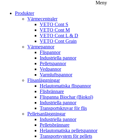
Meny
Produkter
Värmecentraler
VETO Cont S
VETO Cont M
VETO Cont L & D
VETO Cont Grain
Värmepannor
Flispannor
Industriella pannor
Pelletspannor
Vedpannor
Varmluftspannor
Flisanläggningar
Helautomatiska flispannor
Flisbrännare
Flispanna Biochar (Biokol)
Industriella pannor
Transportskruvar för flis
Pelletsanläggningar
Industriella pannor
Pelletsbrännare
Helautomatiska pelletspannor
Transportsystem för pellets