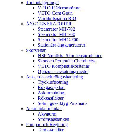
Torkanläggningar
VETO Fjäderomrörare
VETO Cont Grain
Varmluftspanna BIO
ÅNGGENERATORER
Steamrator MH-702
Steamrator MH-700
Steamrator MHC-700
Stationära ånggeneratorer
Skorstenar
NSP Nordiska Skorstensprodukter
Skorsten Poujoulat Cheminées
VETO Komplett skorstenar
Optizon – avsotningsmedel
Ask-, sot- och rökgashantering
Tryckluftsotning
Rökgascyklon
Askurmatning
Rökgasfläktar
Sotningsverktyg Putzmaus
Ackumulatortankar
Akvaterm
Strömsnästanken
Pumpar och Reglering
Termoventiler