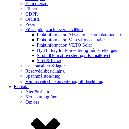
Entreprenad
Filmer
GDPR
Ordlista
Press
Försäljnings och leveransvillkor
Fraktinformation Akvaterm ackumulatortankar
Fraktinformation Veto värmecentraler
Fraktinformation VETO Solar
Nytt bidrag för konvertering från el eller gas
Stöd till klimatinvesteringar Klimatklivet
Stöd & bidrag
Leveranstider & lager
Reservdelsbeställning
Spannmålstorkning
Värmecentral – konvertering till fliseldning
Kontakt
Återförsäljare
Kontaktuppgifter
Om oss