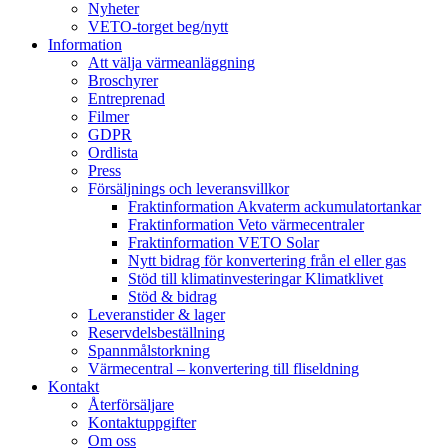
Nyheter
VETO-torget beg/nytt
Information
Att välja värmeanläggning
Broschyrer
Entreprenad
Filmer
GDPR
Ordlista
Press
Försäljnings och leveransvillkor
Fraktinformation Akvaterm ackumulatortankar
Fraktinformation Veto värmecentraler
Fraktinformation VETO Solar
Nytt bidrag för konvertering från el eller gas
Stöd till klimatinvesteringar Klimatklivet
Stöd & bidrag
Leveranstider & lager
Reservdelsbeställning
Spannmålstorkning
Värmecentral – konvertering till fliseldning
Kontakt
Återförsäljare
Kontaktuppgifter
Om oss