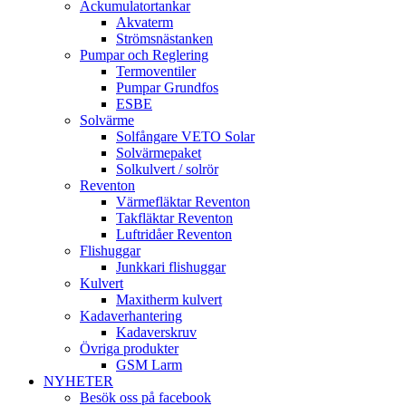
Ackumulatortankar
Akvaterm
Strömsnästanken
Pumpar och Reglering
Termoventiler
Pumpar Grundfos
ESBE
Solvärme
Solfångare VETO Solar
Solvärmepaket
Solkulvert / solrör
Reventon
Värmefläktar Reventon
Takfläktar Reventon
Luftridåer Reventon
Flishuggar
Junkkari flishuggar
Kulvert
Maxitherm kulvert
Kadaverhantering
Kadaverskruv
Övriga produkter
GSM Larm
NYHETER
Besök oss på facebook