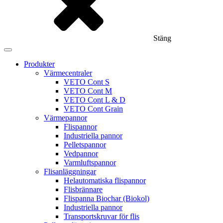
Stäng
Produkter
Värmecentraler
VETO Cont S
VETO Cont M
VETO Cont L & D
VETO Cont Grain
Värmepannor
Flispannor
Industriella pannor
Pelletspannor
Vedpannor
Varmluftspannor
Flisanläggningar
Helautomatiska flispannor
Flisbrännare
Flispanna Biochar (Biokol)
Industriella pannor
Transportskruvar för flis