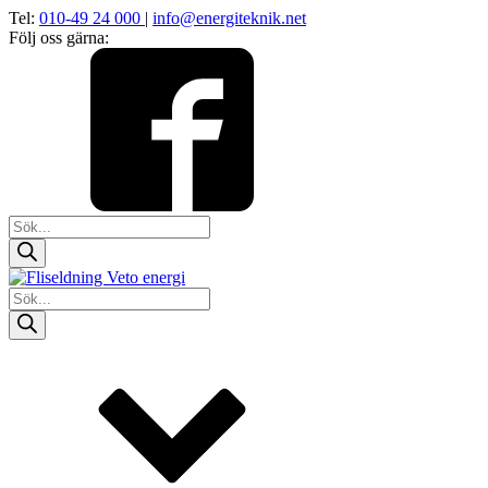
Tel:
010-49 24 000
|
info@energiteknik.net
Följ oss gärna:
Products
search
Products
search