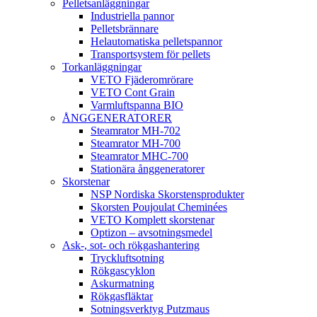
Pelletsanläggningar
Industriella pannor
Pelletsbrännare
Helautomatiska pelletspannor
Transportsystem för pellets
Torkanläggningar
VETO Fjäderomrörare
VETO Cont Grain
Varmluftspanna BIO
ÅNGGENERATORER
Steamrator MH-702
Steamrator MH-700
Steamrator MHC-700
Stationära ånggeneratorer
Skorstenar
NSP Nordiska Skorstensprodukter
Skorsten Poujoulat Cheminées
VETO Komplett skorstenar
Optizon – avsotningsmedel
Ask-, sot- och rökgashantering
Tryckluftsotning
Rökgascyklon
Askurmatning
Rökgasfläktar
Sotningsverktyg Putzmaus