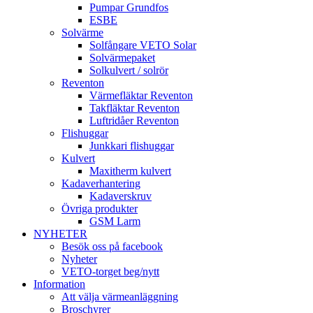
Pumpar Grundfos
ESBE
Solvärme
Solfångare VETO Solar
Solvärmepaket
Solkulvert / solrör
Reventon
Värmefläktar Reventon
Takfläktar Reventon
Luftridåer Reventon
Flishuggar
Junkkari flishuggar
Kulvert
Maxitherm kulvert
Kadaverhantering
Kadaverskruv
Övriga produkter
GSM Larm
NYHETER
Besök oss på facebook
Nyheter
VETO-torget beg/nytt
Information
Att välja värmeanläggning
Broschyrer