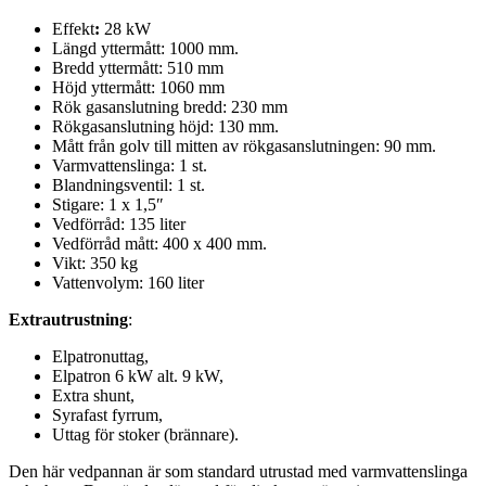
Effekt
:
28 kW
Längd yttermått: 1000 mm.
Bredd yttermått: 510 mm
Höjd yttermått: 1060 mm
Rök gasanslutning bredd: 230 mm
Rökgasanslutning höjd: 130 mm.
Mått från golv till mitten av rökgasanslutningen: 90 mm.
Varmvattenslinga: 1 st.
Blandningsventil: 1 st.
Stigare: 1 x 1,5″
Vedförråd: 135 liter
Vedförråd mått: 400 x 400 mm.
Vikt: 350 kg
Vattenvolym: 160 liter
Extrautrustning
:
Elpatronuttag,
Elpatron 6 kW alt. 9 kW,
Extra shunt,
Syrafast fyrrum,
Uttag för stoker (brännare).
Den här vedpannan är som standard utrustad med varmvattenslinga