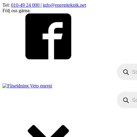
Tel:
010-49 24 000
|
info@energiteknik.net
Följ oss gärna:
Products
search
Products
search