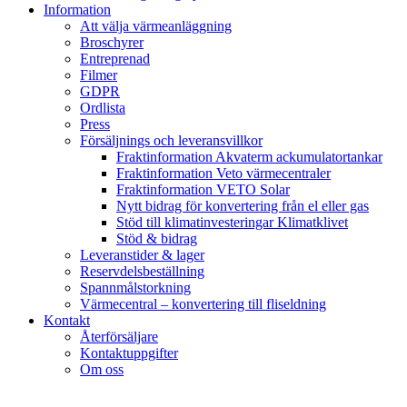
Information
Att välja värmeanläggning
Broschyrer
Entreprenad
Filmer
GDPR
Ordlista
Press
Försäljnings och leveransvillkor
Fraktinformation Akvaterm ackumulatortankar
Fraktinformation Veto värmecentraler
Fraktinformation VETO Solar
Nytt bidrag för konvertering från el eller gas
Stöd till klimatinvesteringar Klimatklivet
Stöd & bidrag
Leveranstider & lager
Reservdelsbeställning
Spannmålstorkning
Värmecentral – konvertering till fliseldning
Kontakt
Återförsäljare
Kontaktuppgifter
Om oss