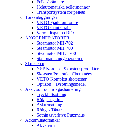
Pelletsbrännare
Helautomatiska pelletspannor
Transportsystem för pellets
Torkanläggningar
VETO Fjäderomrörare
VETO Cont Grain
Varmluftspanna BIO
ÅNGGENERATORER
Steamrator MH-702
Steamrator MH-700
Steamrator MHC-700
Stationära ånggeneratorer
Skorstenar
NSP Nordiska Skorstensprodukter
Skorsten Poujoulat Cheminées
VETO Komplett skorstenar
Optizon – avsotningsmedel
Ask-, sot- och rökgashantering
Tryckluftsotning
Rökgascyklon
Askurmatning
Rökgasfläktar
Sotningsverktyg Putzmaus
Ackumulatortankar
Akvaterm