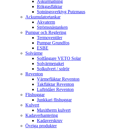
Askurmatning
Rökgasfläktar
Sotningsverktyg Putzmaus
Ackumulatortankar
Akvaterm
Strömsnästanken
Pumpar och Reglering
Termoventiler
Pumpar Grundfos
ESBE
Solvärme
Solfångare VETO Solar
Solvärmepaket
Solkulvert / solrör
Reventon
Värmefläktar Reventon
Takfläktar Reventon
Luftridåer Reventon
Flishuggar
Junkkari flishuggar
Kulvert
Maxitherm kulvert
Kadaverhantering
Kadaverskruv
Övriga produkter