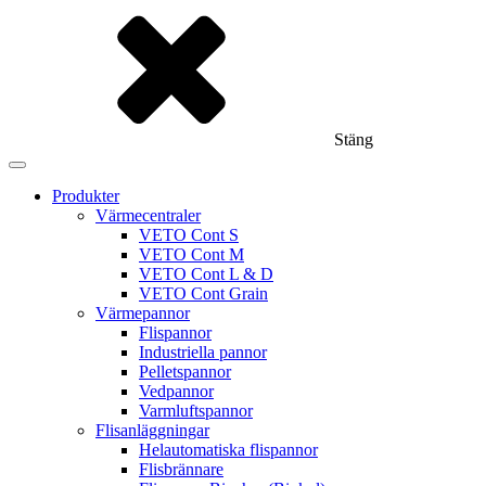
Stäng
Produkter
Värmecentraler
VETO Cont S
VETO Cont M
VETO Cont L & D
VETO Cont Grain
Värmepannor
Flispannor
Industriella pannor
Pelletspannor
Vedpannor
Varmluftspannor
Flisanläggningar
Helautomatiska flispannor
Flisbrännare