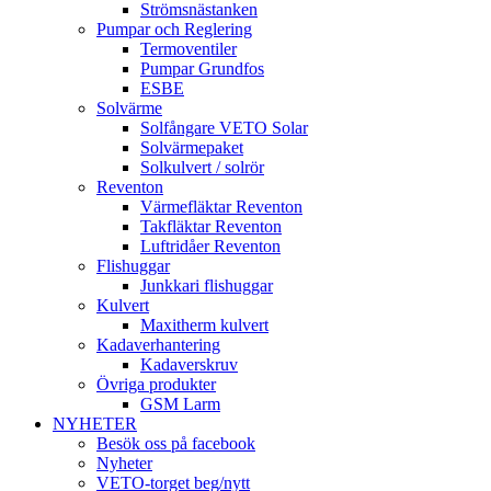
Strömsnästanken
Pumpar och Reglering
Termoventiler
Pumpar Grundfos
ESBE
Solvärme
Solfångare VETO Solar
Solvärmepaket
Solkulvert / solrör
Reventon
Värmefläktar Reventon
Takfläktar Reventon
Luftridåer Reventon
Flishuggar
Junkkari flishuggar
Kulvert
Maxitherm kulvert
Kadaverhantering
Kadaverskruv
Övriga produkter
GSM Larm
NYHETER
Besök oss på facebook
Nyheter
VETO-torget beg/nytt