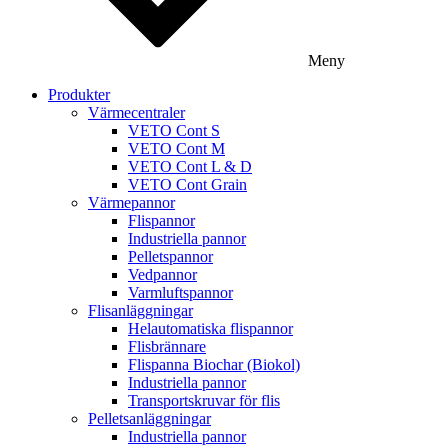
Meny
Produkter
Värmecentraler
VETO Cont S
VETO Cont M
VETO Cont L & D
VETO Cont Grain
Värmepannor
Flispannor
Industriella pannor
Pelletspannor
Vedpannor
Varmluftspannor
Flisanläggningar
Helautomatiska flispannor
Flisbrännare
Flispanna Biochar (Biokol)
Industriella pannor
Transportskruvar för flis
Pelletsanläggningar
Industriella pannor