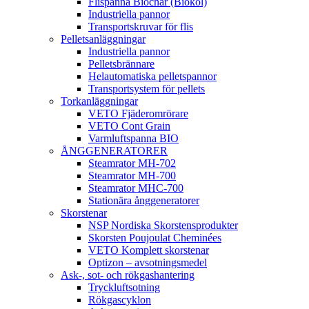
Flispanna Biochar (Biokol)
Industriella pannor
Transportskruvar för flis
Pelletsanläggningar
Industriella pannor
Pelletsbrännare
Helautomatiska pelletspannor
Transportsystem för pellets
Torkanläggningar
VETO Fjäderomrörare
VETO Cont Grain
Varmluftspanna BIO
ÅNGGENERATORER
Steamrator MH-702
Steamrator MH-700
Steamrator MHC-700
Stationära ånggeneratorer
Skorstenar
NSP Nordiska Skorstensprodukter
Skorsten Poujoulat Cheminées
VETO Komplett skorstenar
Optizon – avsotningsmedel
Ask-, sot- och rökgashantering
Tryckluftsotning
Rökgascyklon