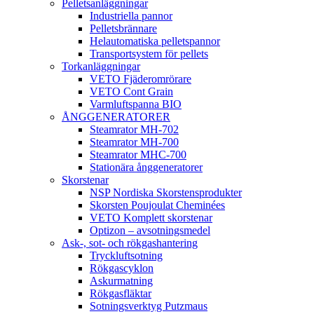
Pelletsanläggningar
Industriella pannor
Pelletsbrännare
Helautomatiska pelletspannor
Transportsystem för pellets
Torkanläggningar
VETO Fjäderomrörare
VETO Cont Grain
Varmluftspanna BIO
ÅNGGENERATORER
Steamrator MH-702
Steamrator MH-700
Steamrator MHC-700
Stationära ånggeneratorer
Skorstenar
NSP Nordiska Skorstensprodukter
Skorsten Poujoulat Cheminées
VETO Komplett skorstenar
Optizon – avsotningsmedel
Ask-, sot- och rökgashantering
Tryckluftsotning
Rökgascyklon
Askurmatning
Rökgasfläktar
Sotningsverktyg Putzmaus