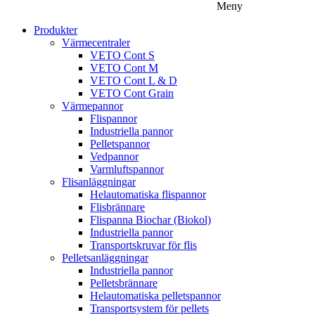
Meny
Produkter
Värmecentraler
VETO Cont S
VETO Cont M
VETO Cont L & D
VETO Cont Grain
Värmepannor
Flispannor
Industriella pannor
Pelletspannor
Vedpannor
Varmluftspannor
Flisanläggningar
Helautomatiska flispannor
Flisbrännare
Flispanna Biochar (Biokol)
Industriella pannor
Transportskruvar för flis
Pelletsanläggningar
Industriella pannor
Pelletsbrännare
Helautomatiska pelletspannor
Transportsystem för pellets