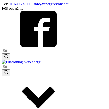
Tel:
010-49 24 000
|
info@energiteknik.net
Följ oss gärna:
Products
search
Products
search