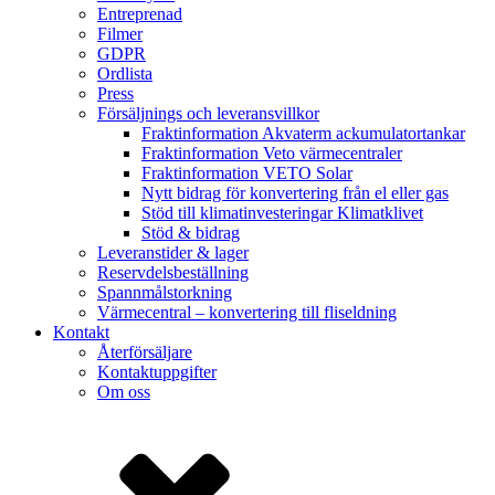
Entreprenad
Filmer
GDPR
Ordlista
Press
Försäljnings och leveransvillkor
Fraktinformation Akvaterm ackumulatortankar
Fraktinformation Veto värmecentraler
Fraktinformation VETO Solar
Nytt bidrag för konvertering från el eller gas
Stöd till klimatinvesteringar Klimatklivet
Stöd & bidrag
Leveranstider & lager
Reservdelsbeställning
Spannmålstorkning
Värmecentral – konvertering till fliseldning
Kontakt
Återförsäljare
Kontaktuppgifter
Om oss