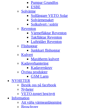
Pumpar Grundfos
ESBE
Solvärme
Solfångare VETO Solar
Solvärmepaket
Solkulvert / solrör
Reventon
Värmefläktar Reventon
Takfläktar Reventon
Luftridåer Reventon
Flishuggar
Junkkari flishuggar
Kulvert
Maxitherm kulvert
Kadaverhantering
Kadaverskruv
Övriga produkter
GSM Larm
NYHETER
Besök oss på facebook
Nyheter
VETO-torget beg/nytt
Information
Att välja värmeanläggning
Broschyrer