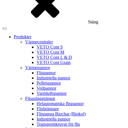
Stäng
Produkter
Värmecentraler
VETO Cont S
VETO Cont M
VETO Cont L & D
VETO Cont Grain
Värmepannor
Flispannor
Industriella pannor
Pelletspannor
Vedpannor
Varmluftspannor
Flisanläggningar
Helautomatiska flispannor
Flisbrännare
Flispanna Biochar (Biokol)
Industriella pannor
Transportskruvar för flis