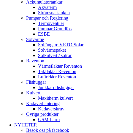
Ackumulatortankar
Akvaterm
Strömsnästanken
Pumpar och Reglering
Termoventiler
Pumpar Grundfos
ESBE
Solvärme
Solfångare VETO Solar
Solvärmepaket
Solkulvert / solrör
Reventon
Värmefläktar Reventon
Takfläktar Reventon
Luftridåer Reventon
Flishuggar
Junkkari flishuggar
Kulvert
Maxitherm kulvert
Kadaverhantering
Kadaverskruv
Övriga produkter
GSM Larm
NYHETER
Besök oss på facebook