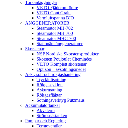
Torkanläggningar
VETO Fjäderomrörare
VETO Cont Grain
Varmluftspanna BIO
ÅNGGENERATORER
Steamrator MH-702
Steamrator MH-700
Steamrator MHC-700
Stationära ånggeneratorer
Skorstenar
NSP Nordiska Skorstensprodukter
Skorsten Poujoulat Cheminées
VETO Komplett skorstenar
Optizon – avsotningsmedel
Ask-, sot- och rökgashantering
Tryckluftsotning
Rökgascyklon
Askurmatning
Rökgasfläktar
Sotningsverktyg Putzmaus
Ackumulatortankar
Akvaterm
Strömsnästanken
Pumpar och Reglering
Termoventiler