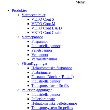
Meny
Produkter
Värmecentraler
VETO Cont S
VETO Cont M
VETO Cont L & D
VETO Cont Grain
Värmepannor
Flispannor
Industriella pannor
Pelletspannor
Vedpannor
Varmluftspannor
Flisanläggningar
Helautomatiska flispannor
Flisbrännare
Flispanna Biochar (Biokol)
Industriella pannor
Transportskruvar för flis
Pelletsanläggningar
Industriella pannor
Pelletsbrännare
Helautomatiska pelletspannor
Transportsystem för pellets