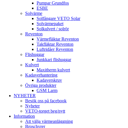
Pumpar Grundfos
ESBE
Solvärme
Solfångare VETO Solar
Solvärmepaket
Solkulvert / solrör
Reventon
Värmefläktar Reventon
Takfläktar Reventon
Luftridåer Reventon
Flishuggar
Junkkari flishuggar
Kulvert
Maxitherm kulvert
Kadaverhantering
Kadaverskruv
Övriga produkter
GSM Larm
NYHETER
Besök oss på facebook
Nyheter
VETO-torget beg/nytt
Information
Att välja värmeanläggning
Broschyrer