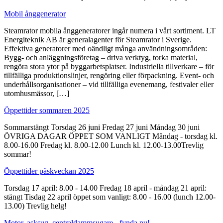
Mobil ånggenerator
Steamrator mobila ånggeneratorer ingår numera i vårt sortiment. LT
Energiteknik AB är generalagenter för Steamrator i Sverige.
Effektiva generatorer med oändligt många användningsområden:
Bygg- och anläggningsföretag – driva verktyg, torka material,
rengöra stora ytor på byggarbetsplatser. Industriella tillverkare – för
tillfälliga produktionslinjer, rengöring eller förpackning. Event- och
underhållsorganisationer – vid tillfälliga evenemang, festivaler eller
utomhusmässor, […]
Öppettider sommaren 2025
Sommarstängt Torsdag 26 juni Fredag 27 juni Måndag 30 juni
ÖVRIGA DAGAR ÖPPET SOM VANLIGT Måndag - torsdag kl.
8.00-16.00 Fredag kl. 8.00-12.00 Lunch kl. 12.00-13.00Trevlig
sommar!
Öppettider påskveckan 2025
Torsdag 17 april: 8.00 - 14.00 Fredag 18 april - måndag 21 april:
stängt Tisdag 22 april öppet som vanligt: 8.00 - 16.00 (lunch 12.00-
13.00) Trevlig helg!
Motor, asksug, centraldammsugare - fynda nu!