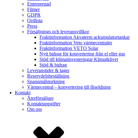
Entreprenad
Filmer
GDPR
Ordlista
Press
Försäljnings och leveransvillkor
Fraktinformation Akvaterm ackumulatortankar
Fraktinformation Veto värmecentraler
Fraktinformation VETO Solar
Nytt bidrag för konvertering från el eller gas
Stöd till klimatinvesteringar Klimatklivet
Stöd & bidrag
Leveranstider & lager
Reservdelsbeställning
Spannmålstorkning
Värmecentral – konvertering till fliseldning
Kontakt
Återförsäljare
Kontaktuppgifter
Om oss