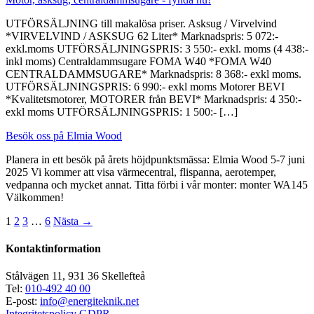
UTFÖRSÄLJNING till makalösa priser. Asksug / Virvelvind
*VIRVELVIND / ASKSUG 62 Liter* Marknadspris: 5 072:-
exkl.moms UTFÖRSÄLJNINGSPRIS: 3 550:- exkl. moms (4 438:-
inkl moms) Centraldammsugare FOMA W40 *FOMA W40
CENTRALDAMMSUGARE* Marknadspris: 8 368:- exkl moms.
UTFÖRSÄLJNINGSPRIS: 6 990:- exkl moms Motorer BEVI
*Kvalitetsmotorer, MOTORER från BEVI* Marknadspris: 4 350:-
exkl moms UTFÖRSÄLJNINGSPRIS: 1 500:- […]
Besök oss på Elmia Wood
Planera in ett besök på årets höjdpunktsmässa: Elmia Wood 5-7 juni
2025 Vi kommer att visa värmecentral, flispanna, aerotemper,
vedpanna och mycket annat. Titta förbi i vår monter: monter WA145
Välkommen!
1
2
3
…
6
Nästa →
Kontaktinformation
Stålvägen 11, 931 36 Skellefteå
Tel:
010-492 40 00
E-post:
info@energiteknik.net
Integritetspolicy GDPR