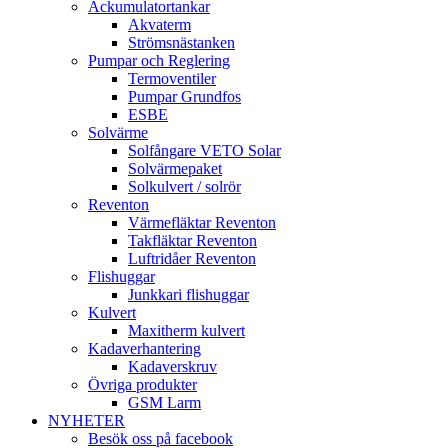
Ackumulatortankar
Akvaterm
Strömsnästanken
Pumpar och Reglering
Termoventiler
Pumpar Grundfos
ESBE
Solvärme
Solfångare VETO Solar
Solvärmepaket
Solkulvert / solrör
Reventon
Värmefläktar Reventon
Takfläktar Reventon
Luftridåer Reventon
Flishuggar
Junkkari flishuggar
Kulvert
Maxitherm kulvert
Kadaverhantering
Kadaverskruv
Övriga produkter
GSM Larm
NYHETER
Besök oss på facebook