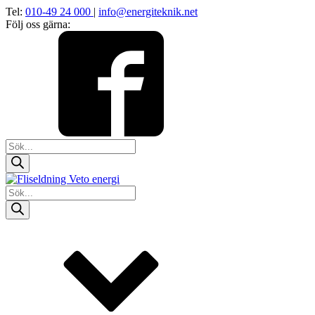
Tel:
010-49 24 000
|
info@energiteknik.net
Följ oss gärna:
Products
search
Products
search