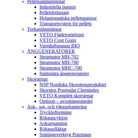
Pelletsanläggningar
Industriella pannor
Pelletsbrännare
Helautomatiska pelletspannor
Transportsystem för pellets
Torkanläggningar
VETO Fjäderomrörare
VETO Cont Grain
Varmluftspanna BIO
ÅNGGENERATORER
Steamrator MH-702
Steamrator MH-700
Steamrator MHC-700
Stationära ånggeneratorer
Skorstenar
NSP Nordiska Skorstensprodukter
Skorsten Poujoulat Cheminées
VETO Komplett skorstenar
Optizon – avsotningsmedel
Ask-, sot- och rökgashantering
Tryckluftsotning
Rökgascyklon
Askurmatning
Rökgasfläktar
Sotningsverktyg Putzmaus