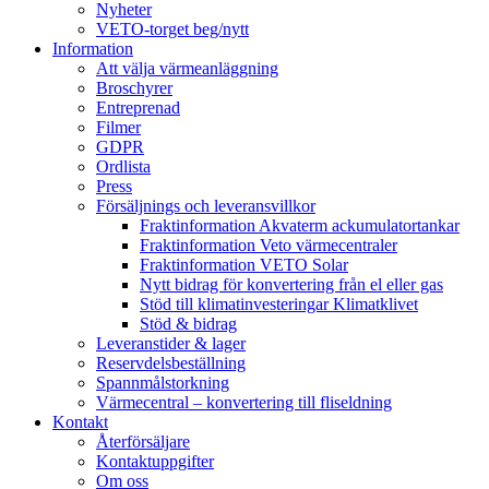
Nyheter
VETO-torget beg/nytt
Information
Att välja värmeanläggning
Broschyrer
Entreprenad
Filmer
GDPR
Ordlista
Press
Försäljnings och leveransvillkor
Fraktinformation Akvaterm ackumulatortankar
Fraktinformation Veto värmecentraler
Fraktinformation VETO Solar
Nytt bidrag för konvertering från el eller gas
Stöd till klimatinvesteringar Klimatklivet
Stöd & bidrag
Leveranstider & lager
Reservdelsbeställning
Spannmålstorkning
Värmecentral – konvertering till fliseldning
Kontakt
Återförsäljare
Kontaktuppgifter
Om oss