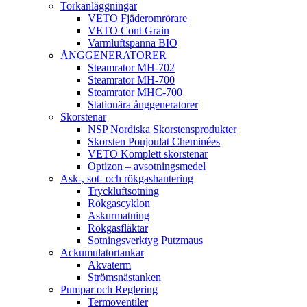
Torkanläggningar
VETO Fjäderomrörare
VETO Cont Grain
Varmluftspanna BIO
ÅNGGENERATORER
Steamrator MH-702
Steamrator MH-700
Steamrator MHC-700
Stationära ånggeneratorer
Skorstenar
NSP Nordiska Skorstensprodukter
Skorsten Poujoulat Cheminées
VETO Komplett skorstenar
Optizon – avsotningsmedel
Ask-, sot- och rökgashantering
Tryckluftsotning
Rökgascyklon
Askurmatning
Rökgasfläktar
Sotningsverktyg Putzmaus
Ackumulatortankar
Akvaterm
Strömsnästanken
Pumpar och Reglering
Termoventiler