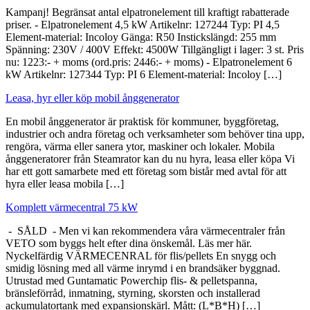
Kampanj! Begränsat antal elpatronelement till kraftigt rabatterade
priser. - Elpatronelement 4,5 kW Artikelnr: 127244 Typ: PI 4,5
Element-material: Incoloy Gänga: R50 Instickslängd: 255 mm
Spänning: 230V / 400V Effekt: 4500W Tillgängligt i lager: 3 st. Pris
nu: 1223:- + moms (ord.pris: 2446:- + moms) - Elpatronelement 6
kW Artikelnr: 127344 Typ: PI 6 Element-material: Incoloy […]
Leasa, hyr eller köp mobil ånggenerator
En mobil ånggenerator är praktisk för kommuner, byggföretag,
industrier och andra företag och verksamheter som behöver tina upp,
rengöra, värma eller sanera ytor, maskiner och lokaler. Mobila
ånggeneratorer från Steamrator kan du nu hyra, leasa eller köpa Vi
har ett gott samarbete med ett företag som bistår med avtal för att
hyra eller leasa mobila […]
Komplett värmecentral 75 kW
- SÅLD - Men vi kan rekommendera våra värmecentraler från
VETO som byggs helt efter dina önskemål. Läs mer här.
Nyckelfärdig VÄRMECENRAL för flis/pellets En snygg och
smidig lösning med all värme inrymd i en brandsäker byggnad.
Utrustad med Guntamatic Powerchip flis- & pelletspanna,
bränsleförråd, inmatning, styrning, skorsten och installerad
ackumulatortank med expansionskärl. Mått: (L*B*H) […]