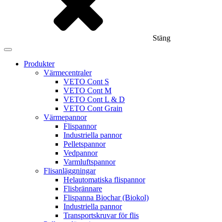
Stäng
Produkter
Värmecentraler
VETO Cont S
VETO Cont M
VETO Cont L & D
VETO Cont Grain
Värmepannor
Flispannor
Industriella pannor
Pelletspannor
Vedpannor
Varmluftspannor
Flisanläggningar
Helautomatiska flispannor
Flisbrännare
Flispanna Biochar (Biokol)
Industriella pannor
Transportskruvar för flis