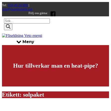
Tel:
010-49 24 000
|
info@energiteknik.net
Följ oss gärna:
Products
search
Meny
Hur tillverkar man en heat-pipe?
Etikett:
solpaket