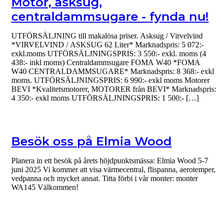
Motor, asksug,
centraldammsugare - fynda nu!
UTFÖRSÄLJNING till makalösa priser. Asksug / Virvelvind
*VIRVELVIND / ASKSUG 62 Liter* Marknadspris: 5 072:-
exkl.moms UTFÖRSÄLJNINGSPRIS: 3 550:- exkl. moms (4
438:- inkl moms) Centraldammsugare FOMA W40 *FOMA
W40 CENTRALDAMMSUGARE* Marknadspris: 8 368:- exkl
moms. UTFÖRSÄLJNINGSPRIS: 6 990:- exkl moms Motorer
BEVI *Kvalitetsmotorer, MOTORER från BEVI* Marknadspris:
4 350:- exkl moms UTFÖRSÄLJNINGSPRIS: 1 500:- […]
Besök oss på Elmia Wood
Planera in ett besök på årets höjdpunktsmässa: Elmia Wood 5-7
juni 2025 Vi kommer att visa värmecentral, flispanna, aerotemper,
vedpanna och mycket annat. Titta förbi i vår monter: monter
WA145 Välkommen!