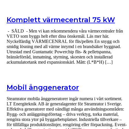
Komplett värmecentral 75 kW
- SÅLD - Men vi kan rekommendera våra värmecentraler från
VETO som byggs helt efter dina önskemål. Läs mer här.
Nyckelfärdig VÄRMECENRAL för flis/pellets En snygg och
smidig lösning med all värme inrymd i en brandsäker byggnad.
Utrustad med Guntamatic Powerchip flis- & pelletspanna,
bränsleförråd, inmatning, styrning, skorsten och installerad
ackumulatortank med expansionskärl. Mått: (L*B*H) […]
Mobil ånggenerator
Steamrator mobila ånggeneratorer ingår numera i vårt sortiment.
LT Energiteknik AB är generalagenter för Steamrator i Sverige.
Effektiva generatorer med oändligt många användningsområden:
Bygg- och anläggningsföretag – driva verktyg, torka material,
rengöra stora ytor på byggarbetsplatser. Industriella tillverkare –
för tillfälliga produktionslinjer, rengöring eller förpackning. Event-