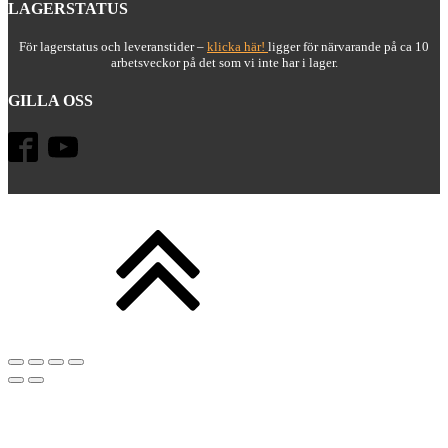
LAGERSTATUS
För lagerstatus och leveranstider –
klicka här!
ligger för närvarande på ca 10
arbetsveckor på det som vi inte har i lager.
GILLA OSS