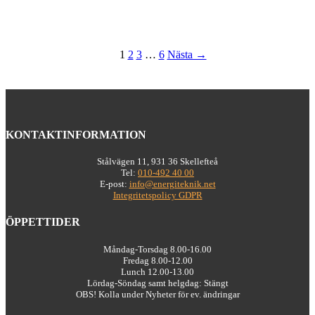
1
2
3
…
6
Nästa →
KONTAKTINFORMATION
Stålvägen 11, 931 36 Skellefteå
Tel:
010-492 40 00
E-post:
info@energiteknik.net
Integritetspolicy GDPR
ÖPPETTIDER
Måndag-Torsdag 8.00-16.00
Fredag 8.00-12.00
Lunch 12.00-13.00
Lördag-Söndag samt helgdag: Stängt
OBS! Kolla under Nyheter för ev. ändringar