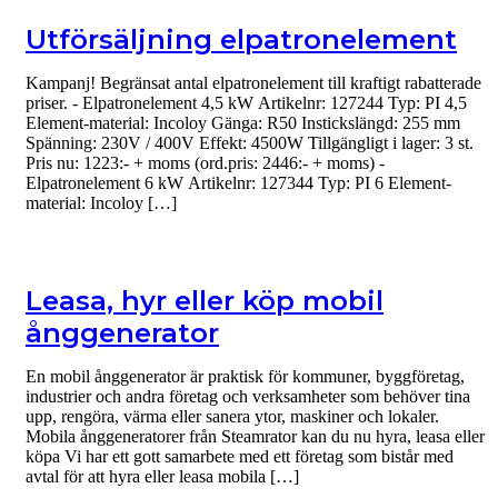
Utförsäljning elpatronelement
Kampanj! Begränsat antal elpatronelement till kraftigt rabatterade
priser. - Elpatronelement 4,5 kW Artikelnr: 127244 Typ: PI 4,5
Element-material: Incoloy Gänga: R50 Instickslängd: 255 mm
Spänning: 230V / 400V Effekt: 4500W Tillgängligt i lager: 3 st.
Pris nu: 1223:- + moms (ord.pris: 2446:- + moms) -
Elpatronelement 6 kW Artikelnr: 127344 Typ: PI 6 Element-
material: Incoloy […]
Leasa, hyr eller köp mobil
ånggenerator
En mobil ånggenerator är praktisk för kommuner, byggföretag,
industrier och andra företag och verksamheter som behöver tina
upp, rengöra, värma eller sanera ytor, maskiner och lokaler.
Mobila ånggeneratorer från Steamrator kan du nu hyra, leasa eller
köpa Vi har ett gott samarbete med ett företag som bistår med
avtal för att hyra eller leasa mobila […]