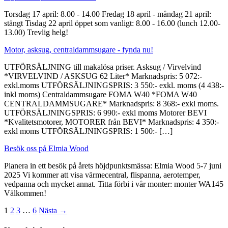
Torsdag 17 april: 8.00 - 14.00 Fredag 18 april - måndag 21 april:
stängt Tisdag 22 april öppet som vanligt: 8.00 - 16.00 (lunch 12.00-
13.00) Trevlig helg!
Motor, asksug, centraldammsugare - fynda nu!
UTFÖRSÄLJNING till makalösa priser. Asksug / Virvelvind
*VIRVELVIND / ASKSUG 62 Liter* Marknadspris: 5 072:-
exkl.moms UTFÖRSÄLJNINGSPRIS: 3 550:- exkl. moms (4 438:-
inkl moms) Centraldammsugare FOMA W40 *FOMA W40
CENTRALDAMMSUGARE* Marknadspris: 8 368:- exkl moms.
UTFÖRSÄLJNINGSPRIS: 6 990:- exkl moms Motorer BEVI
*Kvalitetsmotorer, MOTORER från BEVI* Marknadspris: 4 350:-
exkl moms UTFÖRSÄLJNINGSPRIS: 1 500:- […]
Besök oss på Elmia Wood
Planera in ett besök på årets höjdpunktsmässa: Elmia Wood 5-7 juni
2025 Vi kommer att visa värmecentral, flispanna, aerotemper,
vedpanna och mycket annat. Titta förbi i vår monter: monter WA145
Välkommen!
1
2
3
…
6
Nästa →