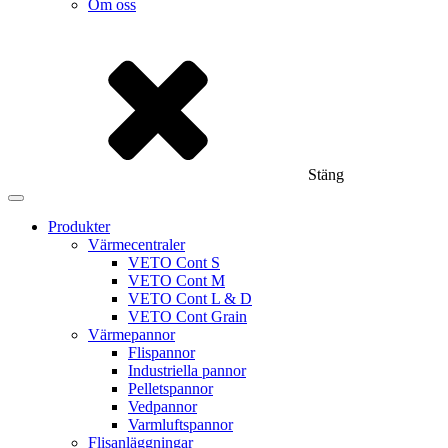
Om oss
Stäng
Produkter
Värmecentraler
VETO Cont S
VETO Cont M
VETO Cont L & D
VETO Cont Grain
Värmepannor
Flispannor
Industriella pannor
Pelletspannor
Vedpannor
Varmluftspannor
Flisanläggningar