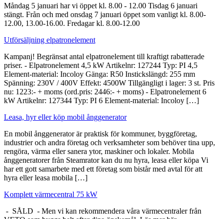
Måndag 5 januari har vi öppet kl. 8.00 - 12.00 Tisdag 6 januari
stängt. Från och med onsdag 7 januari öppet som vanligt kl. 8.00-
12.00, 13.00-16.00. Fredagar kl. 8.00-12.00
Utförsäljning elpatronelement
Kampanj! Begränsat antal elpatronelement till kraftigt rabatterade
priser. - Elpatronelement 4,5 kW Artikelnr: 127244 Typ: PI 4,5
Element-material: Incoloy Gänga: R50 Instickslängd: 255 mm
Spänning: 230V / 400V Effekt: 4500W Tillgängligt i lager: 3 st. Pris
nu: 1223:- + moms (ord.pris: 2446:- + moms) - Elpatronelement 6
kW Artikelnr: 127344 Typ: PI 6 Element-material: Incoloy […]
Leasa, hyr eller köp mobil ånggenerator
En mobil ånggenerator är praktisk för kommuner, byggföretag,
industrier och andra företag och verksamheter som behöver tina upp,
rengöra, värma eller sanera ytor, maskiner och lokaler. Mobila
ånggeneratorer från Steamrator kan du nu hyra, leasa eller köpa Vi
har ett gott samarbete med ett företag som bistår med avtal för att
hyra eller leasa mobila […]
Komplett värmecentral 75 kW
- SÅLD - Men vi kan rekommendera våra värmecentraler från