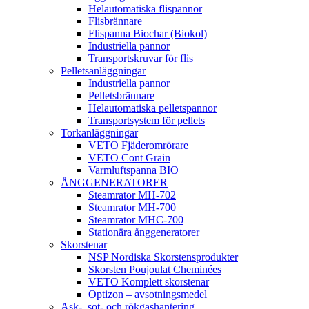
Helautomatiska flispannor
Flisbrännare
Flispanna Biochar (Biokol)
Industriella pannor
Transportskruvar för flis
Pelletsanläggningar
Industriella pannor
Pelletsbrännare
Helautomatiska pelletspannor
Transportsystem för pellets
Torkanläggningar
VETO Fjäderomrörare
VETO Cont Grain
Varmluftspanna BIO
ÅNGGENERATORER
Steamrator MH-702
Steamrator MH-700
Steamrator MHC-700
Stationära ånggeneratorer
Skorstenar
NSP Nordiska Skorstensprodukter
Skorsten Poujoulat Cheminées
VETO Komplett skorstenar
Optizon – avsotningsmedel
Ask-, sot- och rökgashantering