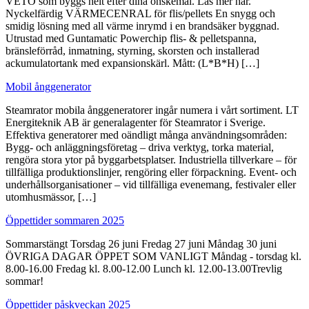
VETO som byggs helt efter dina önskemål. Läs mer här.
Nyckelfärdig VÄRMECENRAL för flis/pellets En snygg och
smidig lösning med all värme inrymd i en brandsäker byggnad.
Utrustad med Guntamatic Powerchip flis- & pelletspanna,
bränsleförråd, inmatning, styrning, skorsten och installerad
ackumulatortank med expansionskärl. Mått: (L*B*H) […]
Mobil ånggenerator
Steamrator mobila ånggeneratorer ingår numera i vårt sortiment. LT
Energiteknik AB är generalagenter för Steamrator i Sverige.
Effektiva generatorer med oändligt många användningsområden:
Bygg- och anläggningsföretag – driva verktyg, torka material,
rengöra stora ytor på byggarbetsplatser. Industriella tillverkare – för
tillfälliga produktionslinjer, rengöring eller förpackning. Event- och
underhållsorganisationer – vid tillfälliga evenemang, festivaler eller
utomhusmässor, […]
Öppettider sommaren 2025
Sommarstängt Torsdag 26 juni Fredag 27 juni Måndag 30 juni
ÖVRIGA DAGAR ÖPPET SOM VANLIGT Måndag - torsdag kl.
8.00-16.00 Fredag kl. 8.00-12.00 Lunch kl. 12.00-13.00Trevlig
sommar!
Öppettider påskveckan 2025