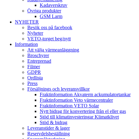
Kadaverskruv
Övriga produkter
GSM Larm
NYHETER
Besök oss på facebook
Nyheter
VETO-torget beg/nytt
Information
Att välja värmeanläggning
Broschyrer
Entreprenad
Filmer
GDPR
Ordlista
Press
Försäljnings och leveransvillkor
Fraktinformation Akvaterm ackumulatortankar
Fraktinformation Veto värmecentraler
Fraktinformation VETO Solar
Nytt bidrag för konvertering från el eller gas
Stöd till klimatinvesteringar Klimatklivet
Stöd & bidrag
Leveranstider & lager
Reservdelsbeställning