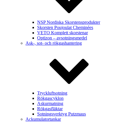
NSP Nordiska Skorstensprodukter
Skorsten Poujoulat Cheminées
VETO Komplett skorstenar
Optizon – avsotningsmedel
Ask-, sot- och rökgashantering
Tryckluftsotning
Rökgascyklon
Askurmatning
Rökgasfläktar
Sotningsverktyg Putzmaus
Ackumulatortankar