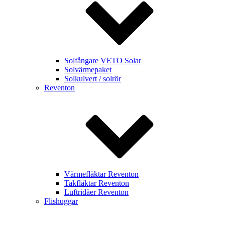
Solfångare VETO Solar
Solvärmepaket
Solkulvert / solrör
Reventon
Värmefläktar Reventon
Takfläktar Reventon
Luftridåer Reventon
Flishuggar