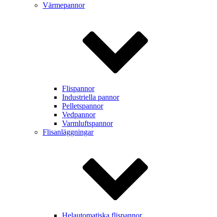
Värmepannor
Flispannor
Industriella pannor
Pelletspannor
Vedpannor
Varmluftspannor
Flisanläggningar
Helautomatiska flispannor