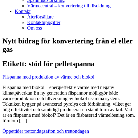
Spannmålstorkning
Värmecentral – konvertering till fliseldning
Kontakt
Återförsäljare
Kontaktuppgifter
Om oss
Nytt bidrag för konvertering från el eller
gas
Etikett:
stöd för pelletspanna
Flispanna med produktion av värme och biokol
Flispanna med biokol – energieffektiv värme med negativ
klimatpåverkan En ny generation flispannor möjliggör både
värmeproduktion och tillverkning av biokol i samma system.
Tekniken bygger på avancerad pyrolys och förbränning, vilket ger
hög effektivitet och samtidigt producerar en stabil form av kol. Vad
är en flispanna med biokol? Det är en flisbaserad värmelösning som,
förutom […]
Öppettider trettondagsafton och trettondagen