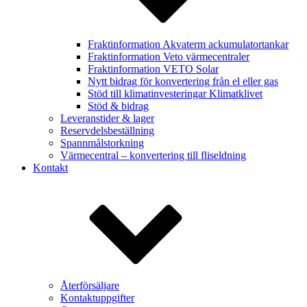
Fraktinformation Akvaterm ackumulatortankar
Fraktinformation Veto värmecentraler
Fraktinformation VETO Solar
Nytt bidrag för konvertering från el eller gas
Stöd till klimatinvesteringar Klimatklivet
Stöd & bidrag
Leveranstider & lager
Reservdelsbeställning
Spannmålstorkning
Värmecentral – konvertering till fliseldning
Kontakt
Återförsäljare
Kontaktuppgifter