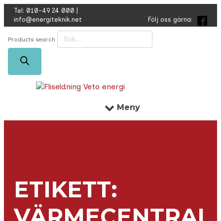
Tel:
010-49 24 000
|
info@energiteknik.net
Följ oss gärna:
Products search
Meny
ETIKETT:
VÄRMECENTRAL