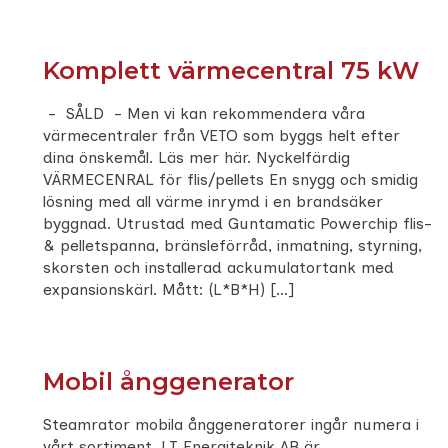
Komplett värmecentral 75 kW
- SÅLD - Men vi kan rekommendera våra
värmecentraler från VETO som byggs helt efter
dina önskemål. Läs mer här. Nyckelfärdig
VÄRMECENRAL för flis/pellets En snygg och smidig
lösning med all värme inrymd i en brandsäker
byggnad. Utrustad med Guntamatic Powerchip flis-
& pelletspanna, bränsleförråd, inmatning, styrning,
skorsten och installerad ackumulatortank med
expansionskärl. Mått: (L*B*H) […]
Mobil ånggenerator
Steamrator mobila ånggeneratorer ingår numera i
vårt sortiment. LT Energiteknik AB är