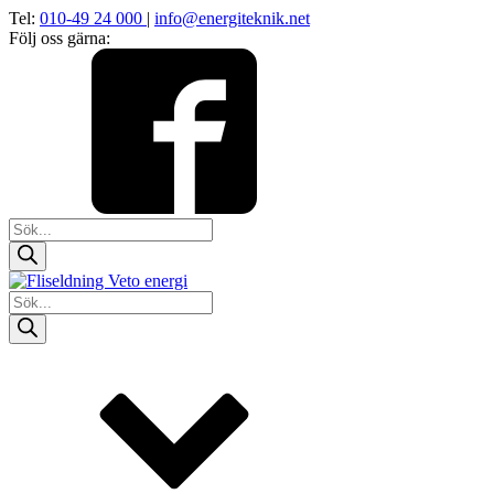
Tel:
010-49 24 000
|
info@energiteknik.net
Följ oss gärna:
Products
search
Products
search