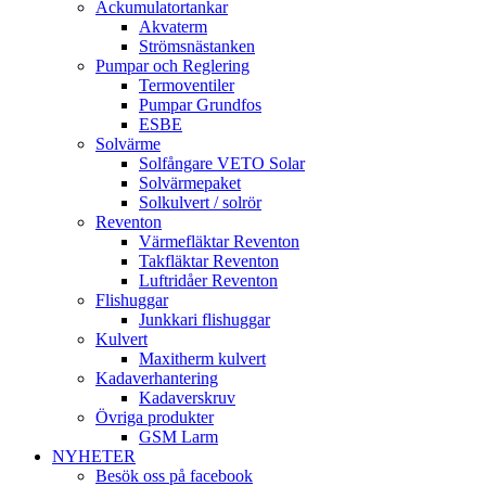
Ackumulatortankar
Akvaterm
Strömsnästanken
Pumpar och Reglering
Termoventiler
Pumpar Grundfos
ESBE
Solvärme
Solfångare VETO Solar
Solvärmepaket
Solkulvert / solrör
Reventon
Värmefläktar Reventon
Takfläktar Reventon
Luftridåer Reventon
Flishuggar
Junkkari flishuggar
Kulvert
Maxitherm kulvert
Kadaverhantering
Kadaverskruv
Övriga produkter
GSM Larm
NYHETER
Besök oss på facebook