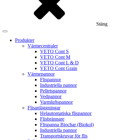
Stäng
Produkter
Värmecentraler
VETO Cont S
VETO Cont M
VETO Cont L & D
VETO Cont Grain
Värmepannor
Flispannor
Industriella pannor
Pelletspannor
Vedpannor
Varmluftspannor
Flisanläggningar
Helautomatiska flispannor
Flisbrännare
Flispanna Biochar (Biokol)
Industriella pannor
Transportskruvar för flis