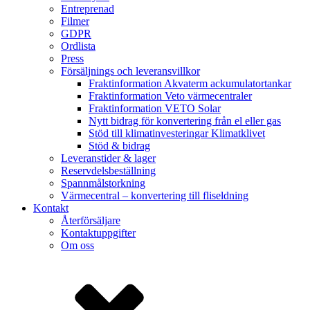
Entreprenad
Filmer
GDPR
Ordlista
Press
Försäljnings och leveransvillkor
Fraktinformation Akvaterm ackumulatortankar
Fraktinformation Veto värmecentraler
Fraktinformation VETO Solar
Nytt bidrag för konvertering från el eller gas
Stöd till klimatinvesteringar Klimatklivet
Stöd & bidrag
Leveranstider & lager
Reservdelsbeställning
Spannmålstorkning
Värmecentral – konvertering till fliseldning
Kontakt
Återförsäljare
Kontaktuppgifter
Om oss