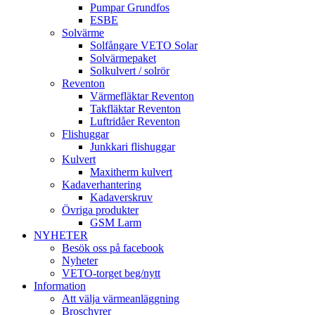
Pumpar Grundfos
ESBE
Solvärme
Solfångare VETO Solar
Solvärmepaket
Solkulvert / solrör
Reventon
Värmefläktar Reventon
Takfläktar Reventon
Luftridåer Reventon
Flishuggar
Junkkari flishuggar
Kulvert
Maxitherm kulvert
Kadaverhantering
Kadaverskruv
Övriga produkter
GSM Larm
NYHETER
Besök oss på facebook
Nyheter
VETO-torget beg/nytt
Information
Att välja värmeanläggning
Broschyrer