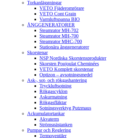
Torkanläggningar
VETO Fjäderomrörare
VETO Cont Grain
Varmluftspanna BIO
ÅNGGENERATORER
Steamrator MH-702
Steamrator MH-700
Steamrator MHC-700
Stationära ånggeneratorer
Skorstenar
NSP Nordiska Skorstensprodukter
Skorsten Poujoulat Cheminées
VETO Komplett skorstenar
Optizon – avsotningsmedel
Ask-, sot- och rökgashantering
Tryckluftsotning
Rökgascyklon
Askurmatning
Rökgasfläktar
Sotningsverktyg Putzmaus
Ackumulatortankar
Akvaterm
Strömsnästanken
Pumpar och Reglering
Termoventiler