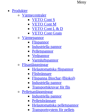
Meny
Produkter
Värmecentraler
VETO Cont S
VETO Cont M
VETO Cont L & D
VETO Cont Grain
Värmepannor
Flispannor
Industriella pannor
Pelletspannor
Vedpannor
Varmluftspannor
Flisanläggningar
Helautomatiska flispannor
Flisbrännare
Flispanna Biochar (Biokol)
Industriella pannor
Transportskruvar för flis
Pelletsanläggningar
Industriella pannor
Pelletsbrännare
Helautomatiska pelletspannor
Transportsystem för pellets