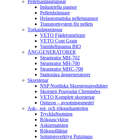
Pelletsanläggningar
Industriella pannor
Pelletsbrännare
Helautomatiska pelletspannor
Transportsystem för pellets
Torkanläggningar
VETO Fjäderomrörare
VETO Cont Grain
Varmluftspanna BIO
ÅNGGENERATORER
Steamrator MH-702
Steamrator MH-700
Steamrator MHC-700
Stationära ånggeneratorer
Skorstenar
NSP Nordiska Skorstensprodukter
Skorsten Poujoulat Cheminées
VETO Komplett skorstenar
Optizon – avsotningsmedel
Ask-, sot- och rökgashantering
Tryckluftsotning
Rökgascyklon
Askurmatning
Rökgasfläktar
Sotningsverktyg Putzmaus